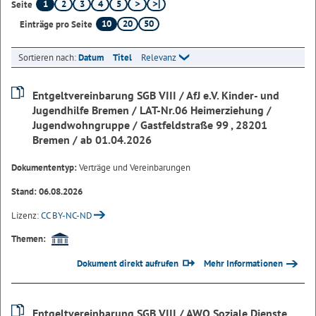
1
2
3
4
5
Seite
10
20
50
Einträge pro Seite
Sortieren nach:
Datum
Titel
Relevanz
Entgeltvereinbarung SGB VIII / AfJ e.V. Kinder- und
Jugendhilfe Bremen / LAT-Nr.06 Heimerziehung /
Jugendwohngruppe / Gastfeldstraße 99 , 28201
Bremen / ab 01.04.2026
Dokumententyp:
Verträge und Vereinbarungen
Stand: 06.08.2026
Lizenz:
CC BY-NC-ND
Themen:
Dokument direkt aufrufen
Mehr Informationen
Entgeltvereinbarung SGB VIII / AWO Soziale Dienste