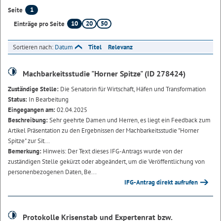
1
Seite
10
20
50
Einträge pro Seite
Sortieren nach:
Datum
Titel
Relevanz
Machbarkeitsstudie "Horner Spitze" (ID 278424)
Zuständige Stelle:
Die Senatorin für Wirtschaft, Häfen und Transformation
Status:
In Bearbeitung
Eingegangen am:
02.04.2025
Beschreibung:
Sehr geehrte Damen und Herren, es liegt ein Feedback zum
Artikel Präsentation zu den Ergebnissen der Machbarkeitsstudie "Horner
Spitze" zur Sit...
Bemerkung:
Hinweis: Der Text dieses IFG-Antrags wurde von der
zuständigen Stelle gekürzt oder abgeändert, um die Veröffentlichung von
personenbezogenen Daten, Be...
IFG-Antrag direkt aufrufen
Protokolle Krisenstab und Expertenrat bzw.