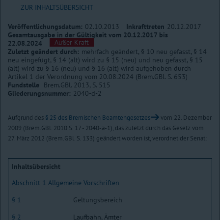
ZUR INHALTSÜBERSICHT
Veröffentlichungsdatum:
02.10.2013
Inkrafttreten
20.12.2017
Gesamtausgabe in der Gültigkeit vom 20.12.2017 bis
Außer Kraft
22.08.2024
Zuletzt geändert durch:
mehrfach geändert, § 10 neu gefasst, § 14
neu eingefügt, § 14 (alt) wird zu § 15 (neu) und neu gefasst, § 15
(alt) wird zu § 16 (neu) und § 16 (alt) wird aufgehoben durch
Artikel 1 der Verordnung vom 20.08.2024 (Brem.GBl. S. 653)
Fundstelle
Brem.GBl. 2013, S. 515
Gliederungsnummer:
2040-d-2
Aufgrund des
§ 25 des Bremischen Beamtengesetzes
vom 22. Dezember
2009 (Brem.GBl. 2010 S. 17 - 2040-a-1), das zuletzt durch das Gesetz vom
27. März 2012 (Brem.GBl. S. 133) geändert worden ist, verordnet der Senat:
Inhaltsübersicht
Abschnitt 1 Allgemeine Vorschriften
§ 1
Geltungsbereich
§ 2
Laufbahn, Ämter