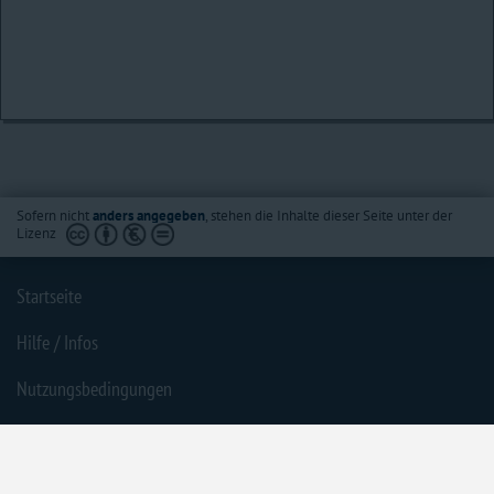
Sofern nicht
anders angegeben
, stehen die Inhalte dieser Seite unter der
Lizenz
Startseite
Hilfe / Infos
Nutzungsbedingungen
Barrierefreiheit
Datenschutzerklärung