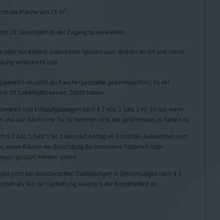
icht die Fläche von 75 m²,
em 18. Lebensjahr ist der Zugang zu verwehren,
ne oder nur einfach zubereitete Speisen zum Verzehr an Ort und Stelle
stung verabreicht und
gsbereich deutlich als Rauchergaststätte gekennzeichnet, zu der
em 18. Lebensjahr keinen Zutritt haben.
aufszentren und Einkaufspassagen nach
§ 2 Abs. 1 Satz 1 Nr. 10
nur, wenn
 und nur durch eine Tür zu betreten sind, die geschlossen zu halten ist.
ach
§ 2 Abs. 1 Satz 1 Nr. 1
kann auf Antrag im Einzelfall Ausnahmen vom
n, wenn Räume der Einrichtung für besondere historisch oder
ungen genutzt werden sollen.
gilt nicht bei künstlerischen Darbietungen in Einrichtungen nach
§ 2
uchen als Teil der Darbietung Ausdruck der Kunstfreiheit ist.