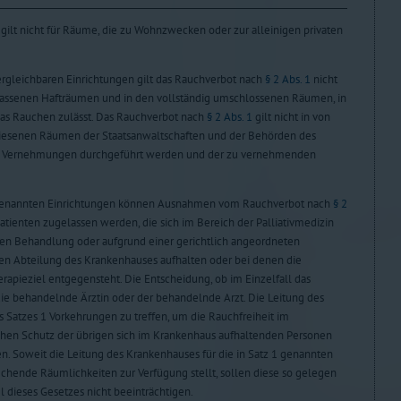
gilt nicht für Räume, die zu Wohnzwecken oder zur alleinigen privaten
vergleichbaren Einrichtungen gilt das Rauchverbot nach
§ 2 Abs. 1
nicht
rlassenen Hafträumen und in den vollständig umschlossenen Räumen, in
das Rauchen zulässt. Das Rauchverbot nach
§ 2 Abs. 1
gilt nicht in von
wiesenen Räumen der Staatsanwaltschaften und der Behörden des
ort Vernehmungen durchgeführt werden und der zu vernehmenden
enannten Einrichtungen können Ausnahmen vom Rauchverbot nach
§ 2
atienten zugelassen werden, die sich im Bereich der Palliativmedizin
schen Behandlung oder aufgrund einer gerichtlich angeordneten
en Abteilung des Krankenhauses aufhalten oder bei denen die
pieziel entgegensteht. Die Entscheidung, ob im Einzelfall das
 die behandelnde Ärztin oder der behandelnde Arzt. Die Leitung des
 Satzes 1 Vorkehrungen zu treffen, um die Rauchfreiheit im
hen Schutz der übrigen sich im Krankenhaus aufhaltenden Personen
n. Soweit die Leitung des Krankenhauses für die in Satz 1 genannten
echende Räumlichkeiten zur Verfügung stellt, sollen diese so gelegen
el dieses Gesetzes nicht beeinträchtigen.