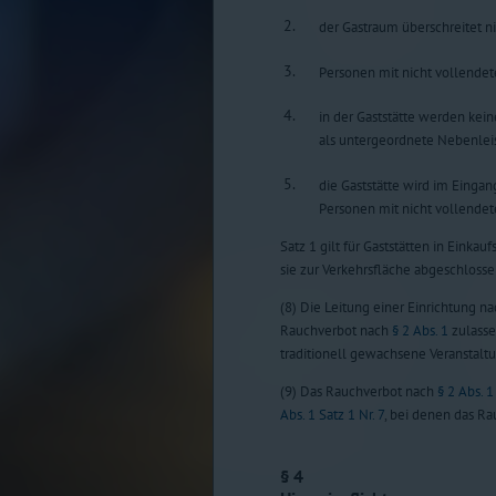
2.
der Gastraum überschreitet n
3.
Personen mit nicht vollendet
4.
in der Gaststätte werden kei
als untergeordnete Nebenlei
5.
die Gaststätte wird im Eingan
Personen mit nicht vollendet
Satz 1 gilt für Gaststätten in Eink
sie zur Verkehrsfläche abgeschlossen
(8) Die Leitung einer Einrichtung n
Rauchverbot nach
§ 2 Abs. 1
zulasse
traditionell gewachsene Veranstalt
(9) Das Rauchverbot nach
§ 2 Abs. 1
Abs. 1 Satz 1 Nr. 7
, bei denen das Ra
§ 4