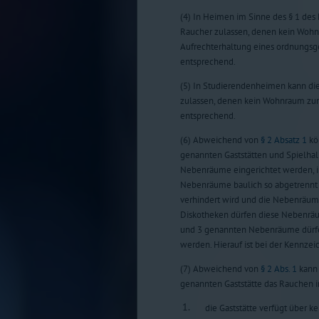
(4) In Heimen im Sinne des § 1 de
Raucher zulassen, denen kein Wohnr
Aufrechterhaltung eines ordnungsge
entsprechend.
(5) In Studierendenheimen kann di
zulassen, denen kein Wohnraum zur a
entsprechend.
(6) Abweichend von
§ 2 Absatz 1
kö
genannten Gaststätten und Spielha
Nebenräume eingerichtet werden, in 
Nebenräume baulich so abgetrennt 
verhindert wird und die Nebenräum
Diskotheken dürfen diese Nebenräum
und 3 genannten Nebenräume dürfen
werden. Hierauf ist bei der Kennze
(7) Abweichend von
§ 2 Abs. 1
kann 
genannten Gaststätte das Rauchen i
1.
die Gaststätte verfügt über 