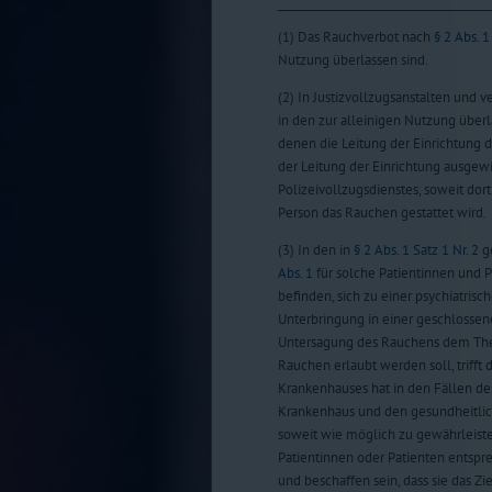
(1) Das Rauchverbot nach
§ 2 Abs. 1
Nutzung überlassen sind.
(2) In Justizvollzugsanstalten und 
in den zur alleinigen Nutzung übe
denen die Leitung der Einrichtung 
der Leitung der Einrichtung ausge
Polizeivollzugsdienstes, soweit d
Person das Rauchen gestattet wird.
(3) In den in
§ 2 Abs. 1 Satz 1 Nr. 2
g
Abs. 1
für solche Patientinnen und P
befinden, sich zu einer psychiatri
Unterbringung in einer geschlossen
Untersagung des Rauchens dem Thera
Rauchen erlaubt werden soll, trifft
Krankenhauses hat in den Fällen des
Krankenhaus und den gesundheitlic
soweit wie möglich zu gewährleiste
Patientinnen oder Patienten entspr
und beschaffen sein, dass sie das Zi