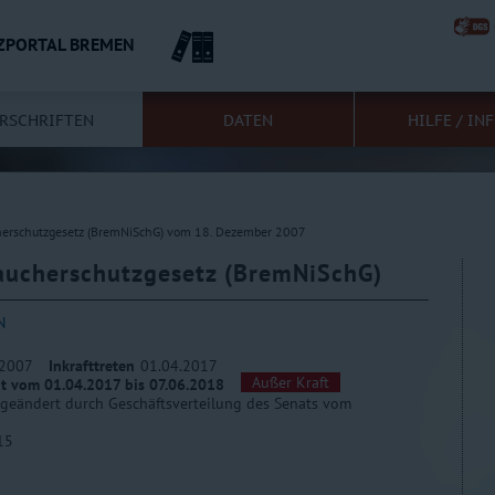
ZPORTAL BREMEN
RSCHRIFTEN
DATEN
HILFE / IN
herschutzgesetz (BremNiSchG) vom 18. Dezember 2007
aucherschutzgesetz (BremNiSchG)
N
.2007
Inkrafttreten
01.04.2017
Außer Kraft
it vom 01.04.2017 bis 07.06.2018
 geändert durch Geschäftsverteilung des Senats vom
15