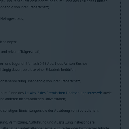
e- und Rehabilitationseinrichtungen im Sinne des § 107 des Fünften
hängig von ihrer Trägerschaft;
 Heimgesetzes;
richtungen:
 und privater Trägerschaft,
er- und Jugendhilfe nach § 45 Abs. 1 des Achten Buches
ängig davon, ob diese einer Erlaubnis bedürfen,
achsenenbildung unabhängig von ihrer Trägerschaft,
en im Sinne des
§ 1 Abs. 2 des Bremischen Hochschulgesetzes
sowie
und anderen nichtstaatlichen Universitäten;
d sonstigen Einrichtungen, die der Ausübung von Sport dienen;
rung, Vermittlung, Aufführung und Ausstellung insbesondere
künstlerischer, unterhaltender, sozialkultureller oder historischer Inhalte