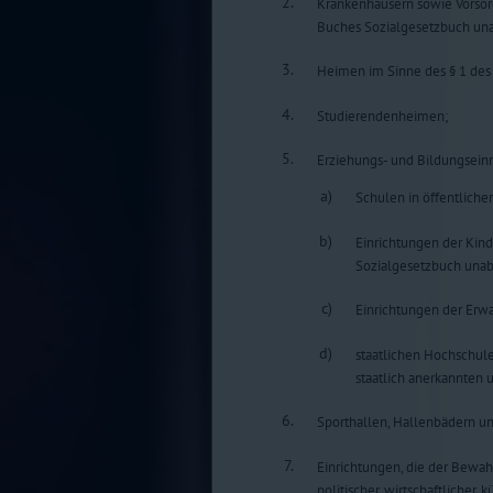
2.
Krankenhäusern sowie Vorsorg
Buches Sozialgesetzbuch unab
3.
Heimen im Sinne des § 1 des
4.
Studierendenheimen;
5.
Erziehungs- und Bildungsein
a)
Schulen in öffentlicher
b)
Einrichtungen der Kind
Sozialgesetzbuch unabh
c)
Einrichtungen der Erw
d)
staatlichen Hochschul
staatlich anerkannten 
6.
Sporthallen, Hallenbädern un
7.
Einrichtungen, die der Bewah
politischer, wirtschaftlicher, 