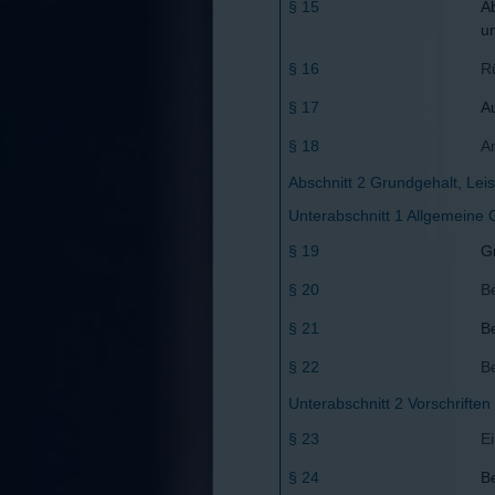
§ 15
A
u
§ 16
R
§ 17
A
§ 18
A
Abschnitt 2 Grundgehalt, Le
Unterabschnitt 1 Allgemeine
§ 19
G
§ 20
B
§ 21
B
§ 22
B
Unterabschnitt 2 Vorschrifte
§ 23
E
§ 24
B