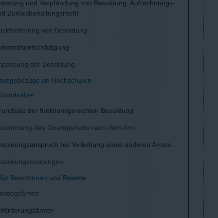
btretung und Verpfändung von Besoldung, Aufrechnungs-
nd Zurückbehaltungsrecht
ückforderung von Besoldung
ufwandsentschädigung
npassung der Besoldung
istungsbezüge an Hochschulen
 Grundsätze
rundsatz der funktionsgerechten Besoldung
estimmung des Grundgehalts nach dem Amt
esoldungsanspruch bei Verleihung eines anderen Amtes
esoldungsordnungen
n für Beamtinnen und Beamte
instiegsämter
eförderungsämter