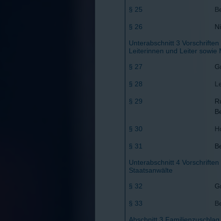
§ 25
B
§ 26
Ni
Unterabschnitt 3 Vorschriften
Leiterinnen und Leiter sowie
§ 27
G
§ 28
L
§ 29
R
B
§ 30
H
§ 31
B
Unterabschnitt 4 Vorschriften
Staatsanwälte
§ 32
G
§ 33
B
Abschnitt 3 Familienzuschlag