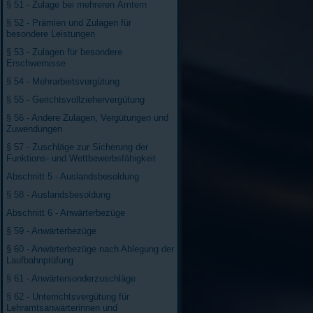
§ 51 - Zulage bei mehreren Ämtern
§ 52 - Prämien und Zulagen für
besondere Leistungen
§ 53 - Zulagen für besondere
Erschwernisse
§ 54 - Mehrarbeitsvergütung
§ 55 - Gerichtsvollziehervergütung
§ 56 - Andere Zulagen, Vergütungen und
Zuwendungen
§ 57 - Zuschläge zur Sicherung der
Funktions- und Wettbewerbsfähigkeit
Abschnitt 5 - Auslandsbesoldung
§ 58 - Auslandsbesoldung
Abschnitt 6 - Anwärterbezüge
§ 59 - Anwärterbezüge
§ 60 - Anwärterbezüge nach Ablegung der
Laufbahnprüfung
§ 61 - Anwärtersonderzuschläge
§ 62 - Unterrichtsvergütung für
Lehramtsanwärterinnen und