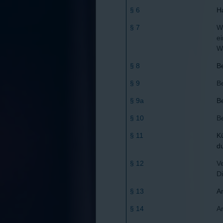
§ 6
Ha
§ 7
W
ei
W
§ 8
B
§ 9
Be
§ 9a
Be
§ 10
Be
§ 11
K
du
§ 12
V
D
§ 13
A
§ 14
A