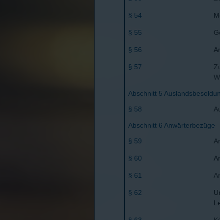
§ 54
M
§ 55
G
§ 56
A
§ 57
Z
W
Abschnitt 5 Auslandsbesoldu
§ 58
A
Abschnitt 6 Anwärterbezüge
§ 59
A
§ 60
A
§ 61
A
§ 62
U
L