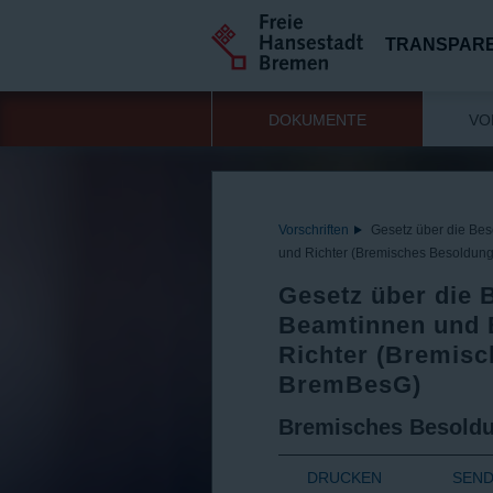
TRANSPAR
DOKUMENTE
VO
Vorschriften
Gesetz über die Be
und Richter (Bremisches Besoldun
Gesetz über die 
Beamtinnen und 
Richter (Bremisc
BremBesG)
Bremisches Besold
DRUCKEN
SEN