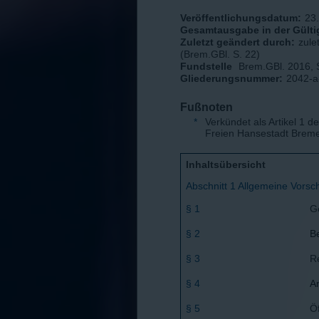
Veröffentlichungsdatum:
23
Gesamtausgabe in der Gültig
Zuletzt geändert durch:
zule
(Brem.GBl. S. 22)
Fundstelle
Brem.GBl. 2016, 
Gliederungsnummer:
2042-a
Fußnoten
*
Verkündet als Artikel 1 
Freien Hansestadt Brem
Inhaltsübersicht
Abschnitt 1 Allgemeine Vorsch
§ 1
G
§ 2
B
§ 3
R
§ 4
A
§ 5
Öf