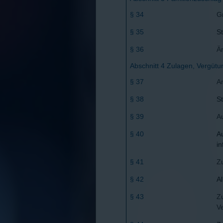
§ 34
G
§ 35
S
§ 36
Ä
Abschnitt 4 Zulagen, Vergüt
§ 37
A
§ 38
S
§ 39
A
§ 40
A
i
§ 41
Z
§ 42
A
§ 43
Z
V