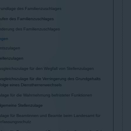
rundlage des Familienzuschlages
tufen des Familienzuschlages
nderung des Familienzuschlages
ungen
mtszulagen
tellenzulagen
usgleichszulage für den Wegfall von Stellenzulagen
usgleichszulage für die Verringerung des Grundgehalts
nfolge eines Dienstherrenwechsels
ulage für die Wahrnehmung befristeter Funktionen
llgemeine Stellenzulage
ulage für Beamtinnen und Beamte beim Landesamt für
erfassungsschutz