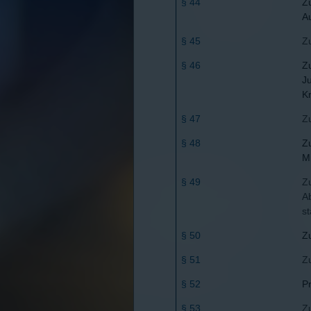
§ 44
Z
A
§ 45
Z
§ 46
Z
Ju
K
§ 47
Z
§ 48
Z
Mi
§ 49
Z
Ab
st
§ 50
Z
§ 51
Z
§ 52
P
§ 53
Z