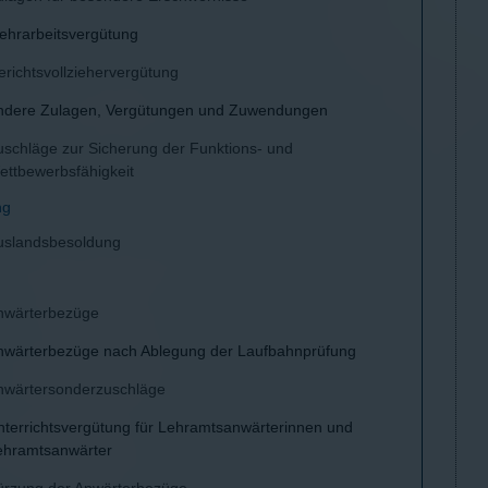
ehrarbeitsvergütung
erichtsvollziehervergütung
ndere Zulagen, Vergütungen und Zuwendungen
uschläge zur Sicherung der Funktions- und
ettbewerbsfähigkeit
ng
uslandsbesoldung
nwärterbezüge
nwärterbezüge nach Ablegung der Laufbahnprüfung
nwärtersonderzuschläge
nterrichtsvergütung für Lehramtsanwärterinnen und
ehramtsanwärter