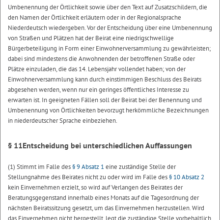
Umbenennung der Örtlichkeit sowie über den Text auf Zusatzschildern, die
den Namen der Örtlichkeit erläutern oder in der Regionalsprache
Niederdeutsch wiedergeben. Vor der Entscheidung über eine Umbenennung
von Straßen und Plätzen hat der Beirat eine niedrigschwellige
Bürgerbeteiligung in Form einer Einwohnerversammlung zu gewährleisten;
dabei sind mindestens die Anwohnenden der betroffenen Straße oder
Plätze einzuladen, die das 14. Lebensjahr vollendet haben; von der
Einwohnerversammlung kann durch einstimmigen Beschluss des Beirats
abgesehen werden, wenn nur ein geringes öffentliches Interesse zu
erwarten ist. In geeigneten Fällen soll der Beirat bei der Benennung und
Umbenennung von Örtlichkeiten bevorzugt herkömmliche Bezeichnungen
in niederdeutscher Sprache einbeziehen.
§ 11
Entscheidung bei unterschiedlichen Auffassungen
(1) Stimmt im Falle des
§ 9 Absatz 1
eine zuständige Stelle der
Stellungnahme des Beirates nicht zu oder wird im Falle des
§ 10 Absatz 2
kein Einvernehmen erzielt, so wird auf Verlangen des Beirates der
Beratungsgegenstand innerhalb eines Monats auf die Tagesordnung der
nächsten Beiratssitzung gesetzt, um das Einvernehmen herzustellen. Wird
das Einvernehmen nicht hergestellt, legt die zuständige Stelle vorbehaltlich