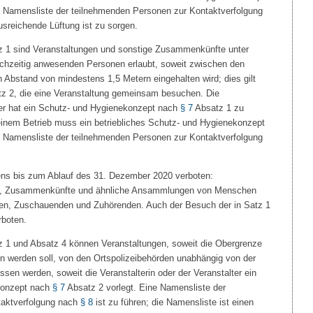
e Namensliste der teilnehmenden Personen zur Kontaktverfolgung
usreichende Lüftung ist zu sorgen.
z 1 sind Veranstaltungen und sonstige Zusammenkünfte unter
ichzeitig anwesenden Personen erlaubt, soweit zwischen den
Abstand von mindestens 1,5 Metern eingehalten wird; dies gilt
z 2, die eine Veranstaltung gemeinsam besuchen. Die
lter hat ein Schutz- und Hygienekonzept nach
§ 7
Absatz 1 zu
n einem Betrieb muss ein betriebliches Schutz- und Hygienekonzept
e Namensliste der teilnehmenden Personen zur Kontaktverfolgung
tens bis zum Ablauf des 31. Dezember 2020 verboten:
n, Zusammenkünfte und ähnliche Ansammlungen von Menschen
en, Zuschauenden und Zuhörenden. Auch der Besuch der in Satz 1
rboten.
z 1 und Absatz 4 können Veranstaltungen, soweit die Obergrenze
en werden soll, von den Ortspolizeibehörden unabhängig von der
sen werden, soweit die Veranstalterin oder der Veranstalter ein
konzept nach
§ 7
Absatz 2 vorlegt. Eine Namensliste der
taktverfolgung nach
§ 8
ist zu führen; die Namensliste ist einen