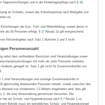
in Tageseinrichtungen und in der Kindertagespflege nach
§ 16
,
reuung an Schulen, soweit das Kohortenprinzip nach Maßgabe von
ehen ist,
 Einrichtungen der Aus-, Fort- und Weiterbildung, soweit dieser in
ehr als 50 Personen erfolgt;
§ 17
Absatz 2a gilt entsprechend.
e vom Abstandsgebot nach Satz 1 Nummer 2 und 3 nicht.
sigen Personenanzahl
ng nebst dem umfriedeten Besitztum sind Veranstaltungen sowie
enschenansammlungen mit mehr als zehn Personen verboten,
s Anderes geregelt ist. Satz 1 gilt nicht für Zusammenkünfte von
3.
z 1 sind Veranstaltungen und sonstige Zusammenkünfte in
0 gleichzeitig anwesenden Personen erlaubt, soweit zwischen den
Abstand von mindestens 1,5 Metern eingehalten wird; dies gilt
z 2, die eine Veranstaltung gemeinsam besuchen. Die
lter hat ein Schutz- und Hygienekonzept nach
§ 7
Absatz 1 zu
n einem Betrieb muss ein betriebliches Schutz- und Hygienekonzept