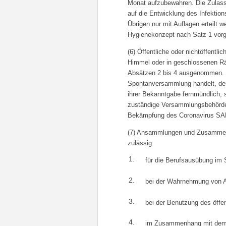
Monat aufzubewahren. Die Zulass
auf die Entwicklung des Infektio
Übrigen nur mit Auflagen erteilt 
Hygienekonzept nach Satz 1 vor
(6) Öffentliche oder nichtöffentl
Himmel oder in geschlossenen R
Absätzen 2 bis 4 ausgenommen. Si
Spontanversammlung handelt, de
ihrer Bekanntgabe fernmündlich, sc
zuständige Versammlungsbehörd
Bekämpfung des Coronavirus SAR
(7) Ansammlungen und Zusammen
zulässig:
1.
für die Berufsausübung im 
2.
bei der Wahrnehmung von Au
3.
bei der Benutzung des öffe
4.
im Zusammenhang mit dem B