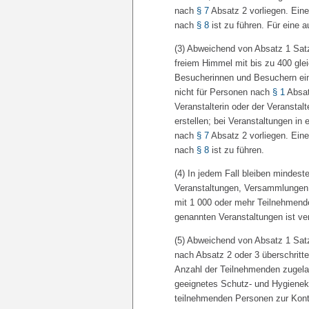
nach
§ 7
Absatz 2 vorliegen. Ein
nach
§ 8
ist zu führen. Für eine a
(3) Abweichend von Absatz 1 Sat
freiem Himmel mit bis zu 400 gle
Besucherinnen und Besuchern ein 
nicht für Personen nach
§ 1
Absat
Veranstalterin oder der Veransta
erstellen; bei Veranstaltungen i
nach
§ 7
Absatz 2 vorliegen. Ein
nach
§ 8
ist zu führen.
(4) In jedem Fall bleiben mindes
Veranstaltungen, Versammlunge
mit 1 000 oder mehr Teilnehmend
genannten Veranstaltungen ist ve
(5) Abweichend von Absatz 1 Sat
nach Absatz 2 oder 3 überschritt
Anzahl der Teilnehmenden zugelas
geeignetes Schutz- und Hygiene
teilnehmenden Personen zur Kon