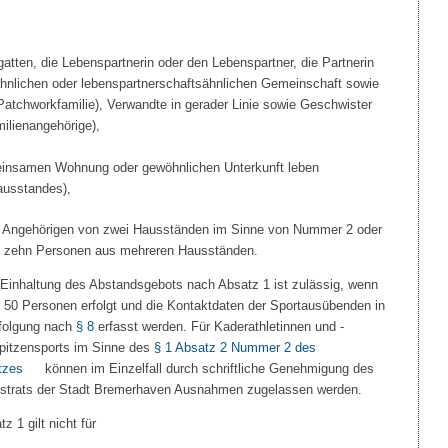
atten, die Lebenspartnerin oder den Lebenspartner, die Partnerin
ähnlichen oder lebenspartnerschaftsähnlichen Gemeinschaft sowie
Patchworkfamilie), Verwandte in gerader Linie sowie Geschwister
ilienangehörige),
meinsamen Wohnung oder gewöhnlichen Unterkunft leben
ausstandes),
Angehörigen von zwei Hausständen im Sinne von Nummer 2 oder
zu zehn Personen aus mehreren Hausständen.
 Einhaltung des Abstandsgebots nach Absatz 1 ist zulässig, wenn
s 50 Personen erfolgt und die Kontaktdaten der Sportausübenden in
rfolgung nach
§ 8
erfasst werden. Für Kaderathletinnen und -
Spitzensports im Sinne des
§ 1 Absatz 2 Nummer 2 des
tzes
können im Einzelfall durch schriftliche Genehmigung des
strats der Stadt Bremerhaven Ausnahmen zugelassen werden.
 1 gilt nicht für