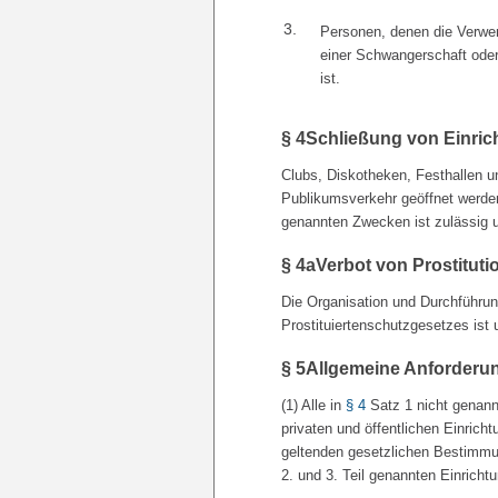
3.
Personen, denen die Verwe
einer Schwangerschaft oder
ist.
§ 4
Schließung von Einri
Clubs, Diskotheken, Festhallen u
Publikumsverkehr geöffnet werden
genannten Zwecken ist zulässig 
§ 4a
Verbot von Prostitut
Die Organisation und Durchführun
Prostituiertenschutzgesetzes ist 
§ 5
Allgemeine Anforderu
(1) Alle in
§ 4
Satz 1 nicht genann
privaten und öffentlichen Einric
geltenden gesetzlichen Bestimmu
2. und 3. Teil genannten Einricht