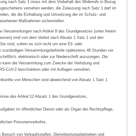
ung nach Satz 1 muss mit dem Vorbehalt des Widerrufs in Bezug
nsgeschehens versehen werden; die Zulassung nach Satz 1 darf im
werden, die die Einhaltung und Umsetzung der im Schutz- und
gesehenen Maßnahmen sicherstellen.
iche Versammlungen nach Artikel 8 des Grundgesetzes (unter freiem
äumen) sind von dem Verbot nach Absatz 1 Satz 1 und den
e sind, sofern es sich nicht um eine Eil- oder
r zuständigen Versammlungsbehörde spätestens 48 Stunden vor
hriftlich, elektronisch oder zur Niederschrift anzuzeigen. Die
e kann die Versammlung zum Zwecke der Verhütung und
S-CoV-2 beschränken oder mit Auflagen versehen.
künfte von Menschen sind abweichend von Absatz 1 Satz 1
Sinne des Artikel 12 Absatz 1 des Grundgesetzes,
fgaben im öffentlichen Dienst oder als Organ der Rechtspflege,
ntlichen Personenverkehrs,
esuch von Verkaufsstellen, Dienstleistungsbetrieben und