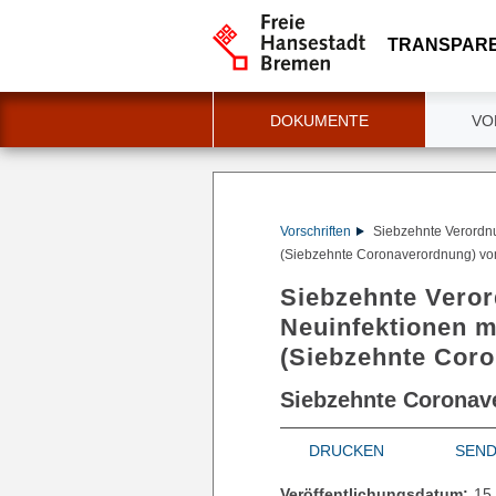
TRANSPAR
DOKUMENTE
VO
Vorschriften
Siebzehnte Verordn
(Siebzehnte Coronaverordnung) v
Siebzehnte Vero
Neuinfektionen 
(Siebzehnte Cor
Siebzehnte Coronav
DRUCKEN
SEN
Veröffentlichungsdatum:
15