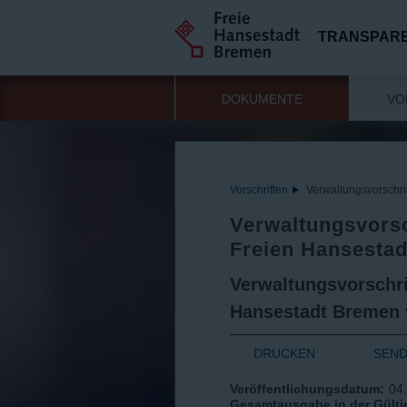
TRANSPAR
DOKUMENTE
VO
Vorschriften
Verwaltungsvorschri
Verwaltungsvorsc
Freien Hansesta
Verwaltungsvorschri
Hansestadt Bremen v
DRUCKEN
SEN
Veröffentlichungsdatum:
04
Gesamtausgabe in der Gültig