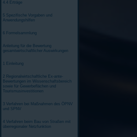
4.4 Erträge
5 Spezifische Vorgaben und
Anwendungshilfen
6 Formelsammlung
Anleitung für die Bewertung
gesamtwirtschaftlicher Auswirkungen
1 Einleitung
2 Regionalwirtschaftliche Ex-ante-
Bewertungen im Wissenschaftsbereich
sowie für Gewerbeflächen und
Tourismusinvestitionen
3 Verfahren bei Maßnahmen des ÖPNV
und SPNV
4 Verfahren beim Bau von Straßen mit
überregionaler Netzfunktion