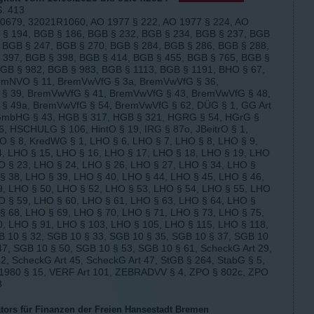
S. 413
0679, 32021R1060, AO 1977 § 222, AO 1977 § 224, AO
G § 194, BGB § 186, BGB § 232, BGB § 234, BGB § 237, BGB
, BGB § 247, BGB § 270, BGB § 284, BGB § 286, BGB § 288,
 397, BGB § 398, BGB § 414, BGB § 455, BGB § 765, BGB §
BGB § 982, BGB § 983, BGB § 1113, BGB § 1191, BHO § 67,
emNVO § 11, BremVwVfG § 3a, BremVwVfG § 36,
§ 39, BremVwVfG § 41, BremVwVfG § 43, BremVwVfG § 48,
§ 49a, BremVwVfG § 54, BremVwVfG § 62, DÜG § 1, GG Art
GmbHG § 43, HGB § 317, HGB § 321, HGRG § 54, HGrG §
 HSCHULG § 106, HintO § 19, IRG § 87o, JBeitrO § 1,
itrO § 8, KredWG § 1, LHO § 6, LHO § 7, LHO § 8, LHO § 9,
4, LHO § 15, LHO § 16, LHO § 17, LHO § 18, LHO § 19, LHO
O § 23, LHO § 24, LHO § 26, LHO § 27, LHO § 34, LHO §
§ 38, LHO § 39, LHO § 40, LHO § 44, LHO § 45, LHO § 46,
9, LHO § 50, LHO § 52, LHO § 53, LHO § 54, LHO § 55, LHO
O § 59, LHO § 60, LHO § 61, LHO § 63, LHO § 64, LHO §
§ 68, LHO § 69, LHO § 70, LHO § 71, LHO § 73, LHO § 75,
, LHO § 91, LHO § 103, LHO § 105, LHO § 115, LHO § 118,
B 10 § 32, SGB 10 § 33, SGB 10 § 35, SGB 10 § 37, SGB 10
47, SGB 10 § 50, SGB 10 § 53, SGB 10 § 61, ScheckG Art 29,
2, ScheckG Art 45, ScheckG Art 47, StGB § 264, StabG § 5,
 1980 § 15, VERF Art 101, ZEBRADVV § 4, ZPO § 802c, ZPO
8
tors für Finanzen der Freien Hansestadt Bremen