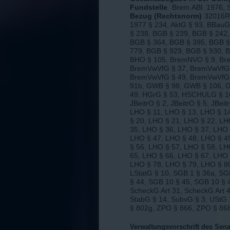
Fundstelle
Brem.ABl. 1976, 
Bezug (Rechtsnorm)
32016R
1977 § 234, AktG § 93, BBau
§ 238, BGB § 239, BGB § 242
BGB § 364, BGB § 395, BGB §
779, BGB § 929, BGB § 930, 
BHO § 105, BremNVO § 9, Br
BremVwVfG § 37, BremVwVfG 
BremVwVfG § 49, BremVwVfG 
91b, GWB § 98, GWB § 106, 
49, HGrG § 53, HSCHULG § 16,
JBeitrO § 2, JBeitrO § 5, JBe
LHO § 11, LHO § 13, LHO § 1
§ 20, LHO § 21, LHO § 22, LH
35, LHO § 36, LHO § 37, LHO 
LHO § 47, LHO § 48, LHO § 4
§ 56, LHO § 57, LHO § 58, LH
65, LHO § 66, LHO § 67, LHO 
LHO § 78, LHO § 79, LHO § 80
LStatG § 10, SGB 1 § 36a, SG
§ 44, SGB 10 § 45, SGB 10 § 
ScheckG Art 31, ScheckG Art 4
StabG § 14, SubvG § 3, UStG
§ 802g, ZPO § 866, ZPO § 86
Verwaltungsvorschrift des Sena