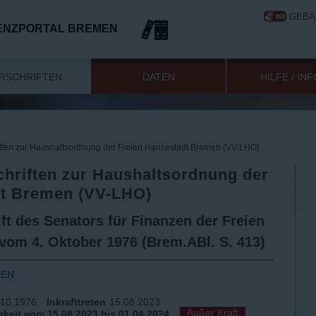
GEBÄ
ENZPORTAL BREMEN
RSCHRIFTEN
DATEN
HILFE / IN
ften zur Haushaltsordnung der Freien Hansestadt Bremen (VV-LHO)
hriften zur Haushaltsordnung der
dt Bremen (VV-LHO)
ft des Senators für Finanzen der Freien
om 4. Oktober 1976 (Brem.ABl. S. 413)
DEN
.10.1976
Inkrafttreten
15.08.2023
Außer Kraft
keit vom 15.08.2023 bis 01.04.2024