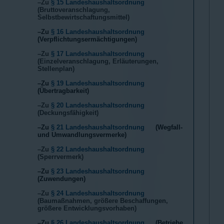
–Zu
§ 15 Landeshaushaltsordnung
(Bruttoveranschlagung,
Selbstbewirtschaftungsmittel)
–Zu
§ 16 Landeshaushaltsordnung
(Verpflichtungsermächtigungen)
–Zu
§ 17 Landeshaushaltsordnung
(Einzelveranschlagung, Erläuterungen,
Stellenplan)
–Zu
§ 19 Landeshaushaltsordnung
(Übertragbarkeit)
–Zu
§ 20 Landeshaushaltsordnung
(Deckungsfähigkeit)
–Zu
§ 21 Landeshaushaltsordnung
(Wegfall-
und Umwandlungsvermerke)
–Zu
§ 22 Landeshaushaltsordnung
(Sperrvermerk)
–Zu
§ 23 Landeshaushaltsordnung
(Zuwendungen)
–Zu
§ 24 Landeshaushaltsordnung
(Baumaßnahmen, größere Beschaffungen,
größere Entwicklungsvorhaben)
–Zu
§ 26 Landeshaushaltsordnung
(Betriebe,