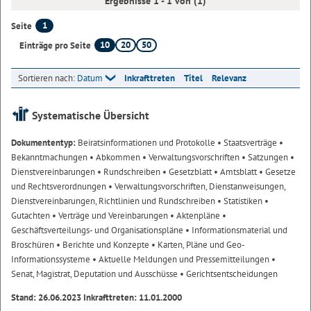
Ergebnisse 1 - 1 von (1)
1
Seite
10
20
50
Einträge pro Seite
Sortieren nach:
Datum
Inkrafttreten
Titel
Relevanz
Systematische Übersicht
Dokumententyp:
Beiratsinformationen und Protokolle
• Staatsverträge
•
Bekanntmachungen
• Abkommen
• Verwaltungsvorschriften
• Satzungen
•
Dienstvereinbarungen
• Rundschreiben
• Gesetzblatt
• Amtsblatt
• Gesetze
und Rechtsverordnungen
• Verwaltungsvorschriften, Dienstanweisungen,
Dienstvereinbarungen, Richtlinien und Rundschreiben
• Statistiken
•
Gutachten
• Verträge und Vereinbarungen
• Aktenpläne
•
Geschäftsverteilungs- und Organisationspläne
• Informationsmaterial und
Broschüren
• Berichte und Konzepte
• Karten, Pläne und Geo-
Informationssysteme
• Aktuelle Meldungen und Pressemitteilungen
•
Senat, Magistrat, Deputation und Ausschüsse
• Gerichtsentscheidungen
Stand: 26.06.2023 Inkrafttreten: 11.01.2000