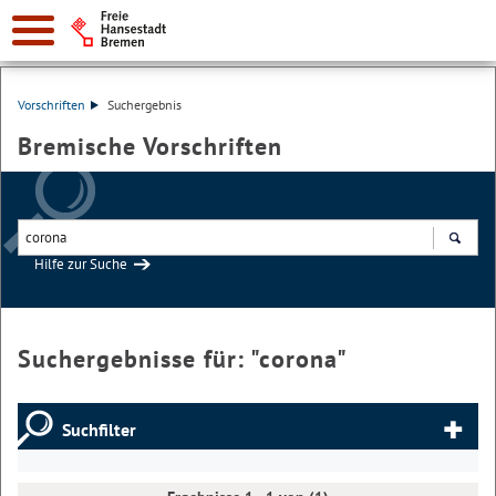
Vorschriften
Suchergebnis
Bremische Vorschriften
Hilfe zur Suche
Suchen
Suchergebnisse für: "
corona
"
Suchfilter