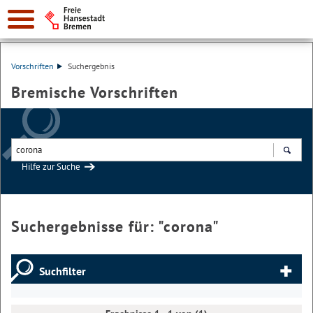
Vorschriften
Suchergebnis
Bremische Vorschriften
Hilfe zur Suche
Suchen
Suchergebnisse für: "
corona
"
Suchfilter