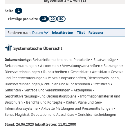
Ergebnisse 1 - 1 von (1)
1
Seite
10
20
50
Einträge pro Seite
Sortieren nach:
Datum
Inkrafttreten
Titel
Relevanz
Systematische Übersicht
Dokumententyp:
Beiratsinformationen und Protokolle
• Staatsverträge
•
Bekanntmachungen
• Abkommen
• Verwaltungsvorschriften
• Satzungen
•
Dienstvereinbarungen
• Rundschreiben
• Gesetzblatt
• Amtsblatt
• Gesetze
und Rechtsverordnungen
• Verwaltungsvorschriften, Dienstanweisungen,
Dienstvereinbarungen, Richtlinien und Rundschreiben
• Statistiken
•
Gutachten
• Verträge und Vereinbarungen
• Aktenpläne
•
Geschäftsverteilungs- und Organisationspläne
• Informationsmaterial und
Broschüren
• Berichte und Konzepte
• Karten, Pläne und Geo-
Informationssysteme
• Aktuelle Meldungen und Pressemitteilungen
•
Senat, Magistrat, Deputation und Ausschüsse
• Gerichtsentscheidungen
Stand: 26.06.2023 Inkrafttreten: 11.01.2000