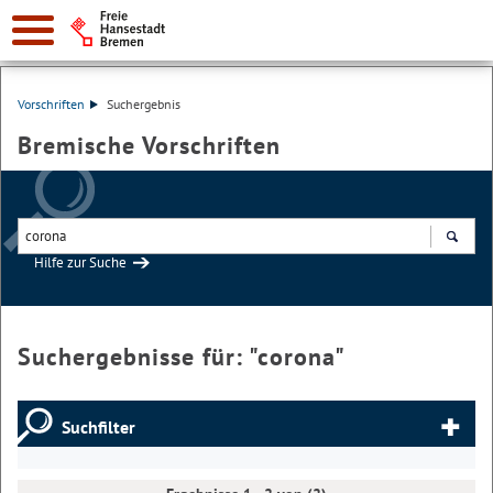
Vorschriften
Suchergebnis
Bremische Vorschriften
Hilfe zur Suche
Suchen
Suchergebnisse für: "
corona
"
Suchfilter