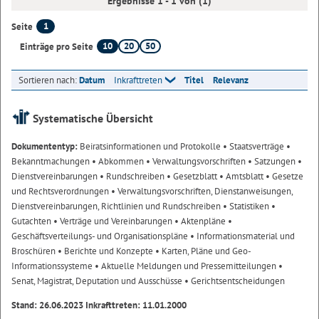
Ergebnisse 1 - 1 von (1)
1
Seite
10
20
50
Einträge pro Seite
Sortieren nach:
Datum
Inkrafttreten
Titel
Relevanz
Systematische Übersicht
Dokumententyp:
Beiratsinformationen und Protokolle
• Staatsverträge
•
Bekanntmachungen
• Abkommen
• Verwaltungsvorschriften
• Satzungen
•
Dienstvereinbarungen
• Rundschreiben
• Gesetzblatt
• Amtsblatt
• Gesetze
und Rechtsverordnungen
• Verwaltungsvorschriften, Dienstanweisungen,
Dienstvereinbarungen, Richtlinien und Rundschreiben
• Statistiken
•
Gutachten
• Verträge und Vereinbarungen
• Aktenpläne
•
Geschäftsverteilungs- und Organisationspläne
• Informationsmaterial und
Broschüren
• Berichte und Konzepte
• Karten, Pläne und Geo-
Informationssysteme
• Aktuelle Meldungen und Pressemitteilungen
•
Senat, Magistrat, Deputation und Ausschüsse
• Gerichtsentscheidungen
Stand: 26.06.2023 Inkrafttreten: 11.01.2000