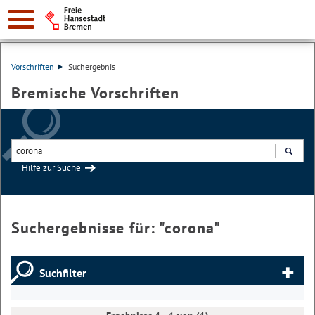
Vorschriften
Suchergebnis
Bremische Vorschriften
Hilfe zur Suche
Suchen
Suchergebnisse für: "
corona
"
Suchfilter