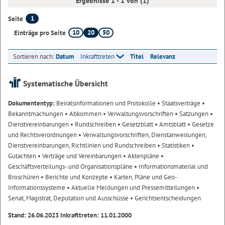
Ergebnisse 1 - 1 von (1)
1
Seite
10
20
50
Einträge pro Seite
Sortieren nach:
Datum
Inkrafttreten
Titel
Relevanz
Systematische Übersicht
Dokumententyp:
Beiratsinformationen und Protokolle
• Staatsverträge
•
Bekanntmachungen
• Abkommen
• Verwaltungsvorschriften
• Satzungen
•
Dienstvereinbarungen
• Rundschreiben
• Gesetzblatt
• Amtsblatt
• Gesetze
und Rechtsverordnungen
• Verwaltungsvorschriften, Dienstanweisungen,
Dienstvereinbarungen, Richtlinien und Rundschreiben
• Statistiken
•
Gutachten
• Verträge und Vereinbarungen
• Aktenpläne
•
Geschäftsverteilungs- und Organisationspläne
• Informationsmaterial und
Broschüren
• Berichte und Konzepte
• Karten, Pläne und Geo-
Informationssysteme
• Aktuelle Meldungen und Pressemitteilungen
•
Senat, Magistrat, Deputation und Ausschüsse
• Gerichtsentscheidungen
Stand: 26.06.2023 Inkrafttreten: 11.01.2000