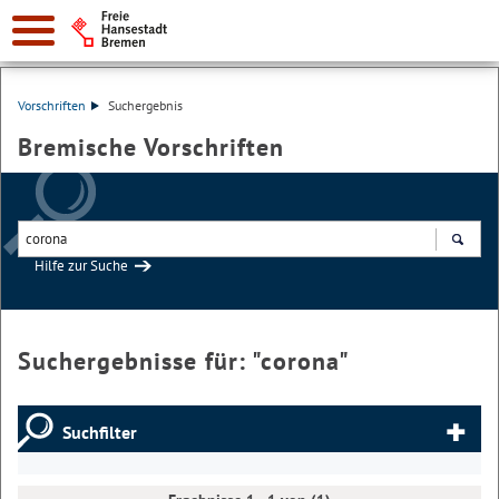
Vorschriften
Suchergebnis
Bremische Vorschriften
Hilfe zur Suche
Suchen
Suchergebnisse für: "
corona
"
Suchfilter