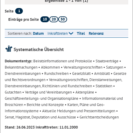
Ergebnisse 1 - 1 von (1)
1
Seite
10
20
50
Einträge pro Seite
Sortieren nach:
Datum
Inkrafttreten
Titel
Relevanz
Systematische Übersicht
Dokumententyp:
Beiratsinformationen und Protokolle
• Staatsverträge
•
Bekanntmachungen
• Abkommen
• Verwaltungsvorschriften
• Satzungen
•
Dienstvereinbarungen
• Rundschreiben
• Gesetzblatt
• Amtsblatt
• Gesetze
und Rechtsverordnungen
• Verwaltungsvorschriften, Dienstanweisungen,
Dienstvereinbarungen, Richtlinien und Rundschreiben
• Statistiken
•
Gutachten
• Verträge und Vereinbarungen
• Aktenpläne
•
Geschäftsverteilungs- und Organisationspläne
• Informationsmaterial und
Broschüren
• Berichte und Konzepte
• Karten, Pläne und Geo-
Informationssysteme
• Aktuelle Meldungen und Pressemitteilungen
•
Senat, Magistrat, Deputation und Ausschüsse
• Gerichtsentscheidungen
Stand: 26.06.2023 Inkrafttreten: 11.01.2000