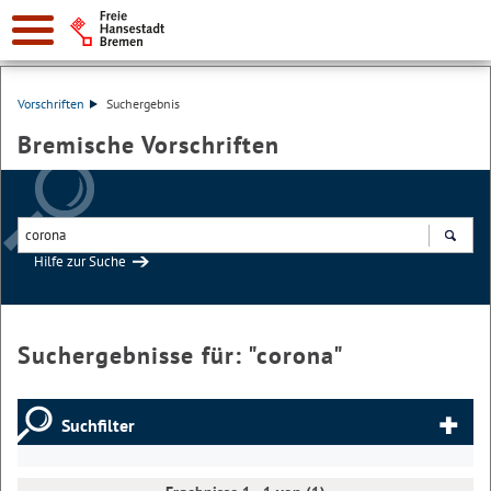
Vorschriften
Suchergebnis
Bremische Vorschriften
Hilfe zur Suche
Suchen
Suchergebnisse für: "
corona
"
Suchfilter