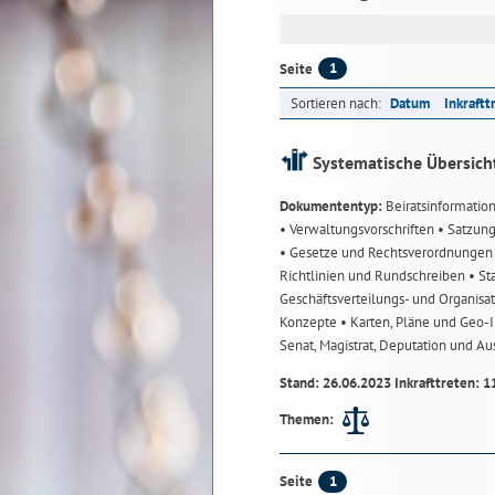
1
Seite
Sortieren nach:
Datum
Inkraftt
Systematische Übersich
Dokumententyp:
Beiratsinformatio
• Verwaltungsvorschriften
• Satzun
• Gesetze und Rechtsverordnunge
Richtlinien und Rundschreiben
• St
Geschäftsverteilungs- und Organisa
Konzepte
• Karten, Pläne und Geo
Senat, Magistrat, Deputation und A
Stand: 26.06.2023 Inkrafttreten: 1
Themen:
1
Seite