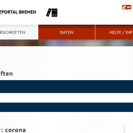
ZPORTAL BREMEN
RSCHRIFTEN
DATEN
HILFE / IN
iften
r:
corona