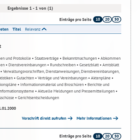
Ergebnisse 1 - 1 von (1)
10
20
50
Einträge pro Seite
reten
Titel
Relevanz
t
nen und Protokolle
• Staatsverträge
• Bekanntmachungen
• Abkommen
gen
• Dienstvereinbarungen
• Rundschreiben
• Gesetzblatt
• Amtsblatt
n
• Verwaltungsvorschriften, Dienstanweisungen, Dienstvereinbarungen,
atistiken
• Gutachten
• Verträge und Vereinbarungen
• Aktenpläne
•
tionspläne
• Informationsmaterial und Broschüren
• Berichte und
-Informationssysteme
• Aktuelle Meldungen und Pressemitteilungen
•
usschüsse
• Gerichtsentscheidungen
1.01.2000
Vorschrift direkt aufrufen
Mehr Informationen
10
20
50
Einträge pro Seite