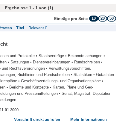
Ergebnisse 1 - 1 von (1)
10
20
50
Einträge pro Seite
fttreten
Titel
Relevanz
icht
ionen und Protokolle
• Staatsverträge
• Bekanntmachungen
•
iften
• Satzungen
• Dienstvereinbarungen
• Rundschreiben
•
e und Rechtsverordnungen
• Verwaltungsvorschriften,
barungen, Richtlinien und Rundschreiben
• Statistiken
• Gutachten
Aktenpläne
• Geschäftsverteilungs- und Organisationspläne
•
üren
• Berichte und Konzepte
• Karten, Pläne und Geo-
Meldungen und Pressemitteilungen
• Senat, Magistrat, Deputation
heidungen
 11.01.2000
Vorschrift direkt aufrufen
Mehr Informationen