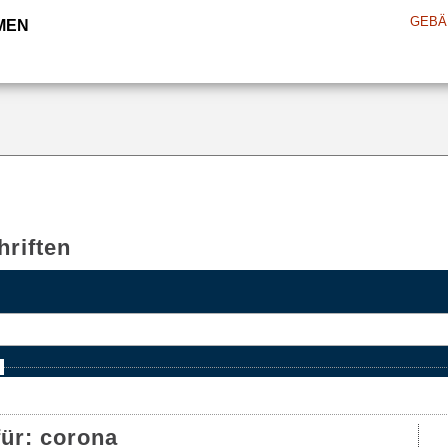
GEBÄ
MEN
riften
e
für:
corona