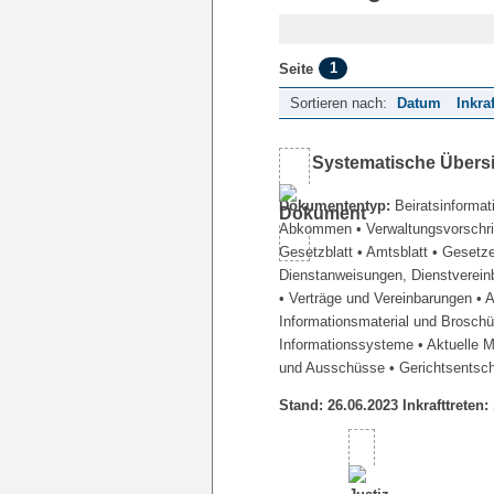
1
Seite
Sortieren nach:
Datum
Inkra
Systematische Übers
Dokumententyp:
Beiratsinformat
Abkommen
• Verwaltungsvorschr
Gesetzblatt
• Amtsblatt
• Gesetz
Dienstanweisungen, Dienstverein
• Verträge und Vereinbarungen
• 
Informationsmaterial und Brosch
Informationssysteme
• Aktuelle 
und Ausschüsse
• Gerichtsentsc
Stand: 26.06.2023 Inkrafttreten: