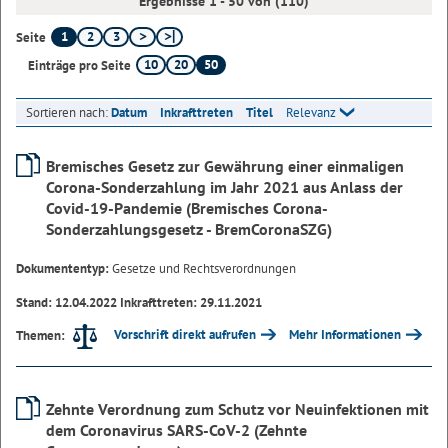
Ergebnisse 1 - 50 von (110)
1
2
3
Seite
10
20
50
Einträge pro Seite
Sortieren nach:
Datum
Inkrafttreten
Titel
Relevanz
Bremisches Gesetz zur Gewährung einer einmaligen
Corona-Sonderzahlung im Jahr 2021 aus Anlass der
Covid-19-Pandemie (Bremisches Corona-
Sonderzahlungsgesetz - BremCoronaSZG)
Dokumententyp:
Gesetze und Rechtsverordnungen
Stand: 12.04.2022 Inkrafttreten: 29.11.2021
Vorschrift direkt aufrufen
Mehr Informationen
Themen:
Zehnte Verordnung zum Schutz vor Neuinfektionen mit
dem Coronavirus SARS-CoV-2 (Zehnte