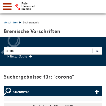
Vorschriften
Suchergebnis
Bremische Vorschriften
Hilfe zur Suche
Suchen
Suchergebnisse für: "
corona
"
Suchfilter