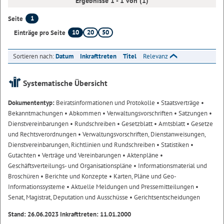
Ergebnisse 1 - 1 von (1)
1
Seite
10
20
50
Einträge pro Seite
Sortieren nach:
Datum
Inkrafttreten
Titel
Relevanz
Systematische Übersicht
Dokumententyp:
Beiratsinformationen und Protokolle
• Staatsverträge
•
Bekanntmachungen
• Abkommen
• Verwaltungsvorschriften
• Satzungen
•
Dienstvereinbarungen
• Rundschreiben
• Gesetzblatt
• Amtsblatt
• Gesetze
und Rechtsverordnungen
• Verwaltungsvorschriften, Dienstanweisungen,
Dienstvereinbarungen, Richtlinien und Rundschreiben
• Statistiken
•
Gutachten
• Verträge und Vereinbarungen
• Aktenpläne
•
Geschäftsverteilungs- und Organisationspläne
• Informationsmaterial und
Broschüren
• Berichte und Konzepte
• Karten, Pläne und Geo-
Informationssysteme
• Aktuelle Meldungen und Pressemitteilungen
•
Senat, Magistrat, Deputation und Ausschüsse
• Gerichtsentscheidungen
Stand: 26.06.2023 Inkrafttreten: 11.01.2000