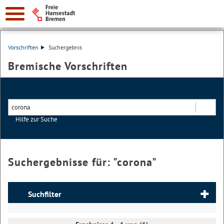
Vorschriften
Suchergebnis
Bremische Vorschriften
Hilfe zur Suche
Suchen
Suchergebnisse für: "
corona
"
Suchfilter