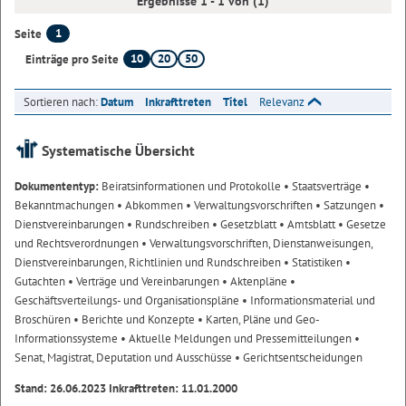
Ergebnisse 1 - 1 von (1)
1
Seite
10
20
50
Einträge pro Seite
Sortieren nach:
Datum
Inkrafttreten
Titel
Relevanz
Systematische Übersicht
Dokumententyp:
Beiratsinformationen und Protokolle
• Staatsverträge
•
Bekanntmachungen
• Abkommen
• Verwaltungsvorschriften
• Satzungen
•
Dienstvereinbarungen
• Rundschreiben
• Gesetzblatt
• Amtsblatt
• Gesetze
und Rechtsverordnungen
• Verwaltungsvorschriften, Dienstanweisungen,
Dienstvereinbarungen, Richtlinien und Rundschreiben
• Statistiken
•
Gutachten
• Verträge und Vereinbarungen
• Aktenpläne
•
Geschäftsverteilungs- und Organisationspläne
• Informationsmaterial und
Broschüren
• Berichte und Konzepte
• Karten, Pläne und Geo-
Informationssysteme
• Aktuelle Meldungen und Pressemitteilungen
•
Senat, Magistrat, Deputation und Ausschüsse
• Gerichtsentscheidungen
Stand: 26.06.2023 Inkrafttreten: 11.01.2000