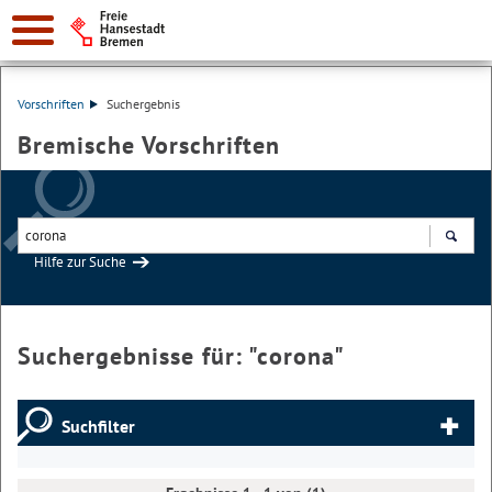
Vorschriften
Suchergebnis
Bremische Vorschriften
Hilfe zur Suche
Suchen
Suchergebnisse für: "
corona
"
Suchfilter