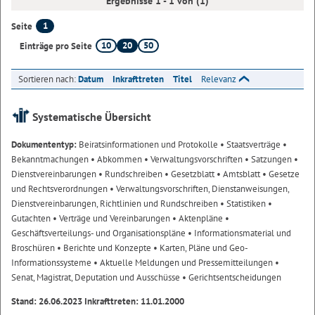
Ergebnisse 1 - 1 von (1)
1
Seite
10
20
50
Einträge pro Seite
Sortieren nach:
Datum
Inkrafttreten
Titel
Relevanz
Systematische Übersicht
Dokumententyp:
Beiratsinformationen und Protokolle
• Staatsverträge
•
Bekanntmachungen
• Abkommen
• Verwaltungsvorschriften
• Satzungen
•
Dienstvereinbarungen
• Rundschreiben
• Gesetzblatt
• Amtsblatt
• Gesetze
und Rechtsverordnungen
• Verwaltungsvorschriften, Dienstanweisungen,
Dienstvereinbarungen, Richtlinien und Rundschreiben
• Statistiken
•
Gutachten
• Verträge und Vereinbarungen
• Aktenpläne
•
Geschäftsverteilungs- und Organisationspläne
• Informationsmaterial und
Broschüren
• Berichte und Konzepte
• Karten, Pläne und Geo-
Informationssysteme
• Aktuelle Meldungen und Pressemitteilungen
•
Senat, Magistrat, Deputation und Ausschüsse
• Gerichtsentscheidungen
Stand: 26.06.2023 Inkrafttreten: 11.01.2000