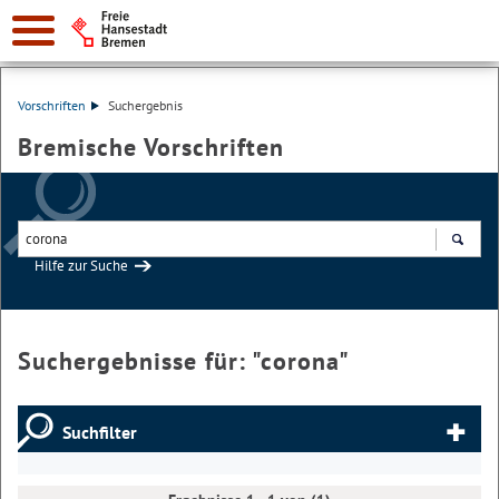
Vorschriften
Suchergebnis
Bremische Vorschriften
Hilfe zur Suche
Suchen
Suchergebnisse für: "
corona
"
Suchfilter