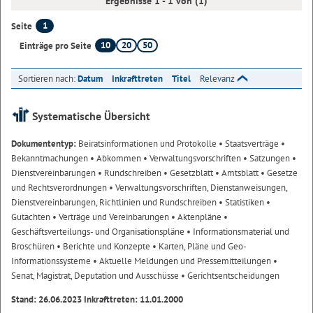
Ergebnisse 1 - 1 von (1)
1
Seite
10
20
50
Einträge pro Seite
Sortieren nach:
Datum
Inkrafttreten
Titel
Relevanz
Systematische Übersicht
Dokumententyp:
Beiratsinformationen und Protokolle
• Staatsverträge
•
Bekanntmachungen
• Abkommen
• Verwaltungsvorschriften
• Satzungen
•
Dienstvereinbarungen
• Rundschreiben
• Gesetzblatt
• Amtsblatt
• Gesetze
und Rechtsverordnungen
• Verwaltungsvorschriften, Dienstanweisungen,
Dienstvereinbarungen, Richtlinien und Rundschreiben
• Statistiken
•
Gutachten
• Verträge und Vereinbarungen
• Aktenpläne
•
Geschäftsverteilungs- und Organisationspläne
• Informationsmaterial und
Broschüren
• Berichte und Konzepte
• Karten, Pläne und Geo-
Informationssysteme
• Aktuelle Meldungen und Pressemitteilungen
•
Senat, Magistrat, Deputation und Ausschüsse
• Gerichtsentscheidungen
Stand: 26.06.2023 Inkrafttreten: 11.01.2000