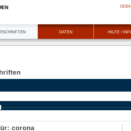
GEBÄ
MEN
RSCHRIFTEN
DATEN
HILFE / IN
riften
e
für:
corona