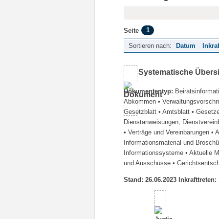
1
Seite
Sortieren nach:
Datum
Inkra
Systematische Übers
Dokumententyp:
Beiratsinformat
Abkommen
• Verwaltungsvorschr
Gesetzblatt
• Amtsblatt
• Gesetz
Dienstanweisungen, Dienstverein
• Verträge und Vereinbarungen
• 
Informationsmaterial und Brosch
Informationssysteme
• Aktuelle 
und Ausschüsse
• Gerichtsentsc
Stand: 26.06.2023 Inkrafttreten: