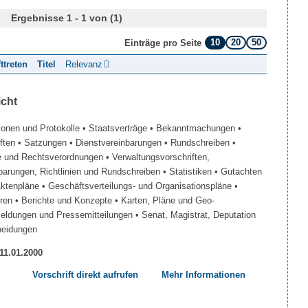
Ergebnisse 1 - 1 von (1)
10
20
50
Einträge pro Seite
fttreten
Titel
Relevanz
icht
ionen und Protokolle
• Staatsverträge
• Bekanntmachungen
•
iften
• Satzungen
• Dienstvereinbarungen
• Rundschreiben
•
e und Rechtsverordnungen
• Verwaltungsvorschriften,
barungen, Richtlinien und Rundschreiben
• Statistiken
• Gutachten
Aktenpläne
• Geschäftsverteilungs- und Organisationspläne
•
üren
• Berichte und Konzepte
• Karten, Pläne und Geo-
Meldungen und Pressemitteilungen
• Senat, Magistrat, Deputation
heidungen
 11.01.2000
Vorschrift direkt aufrufen
Mehr Informationen