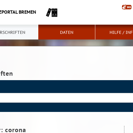
ZPORTAL BREMEN
RSCHRIFTEN
DATEN
HILFE / IN
iften
r:
corona