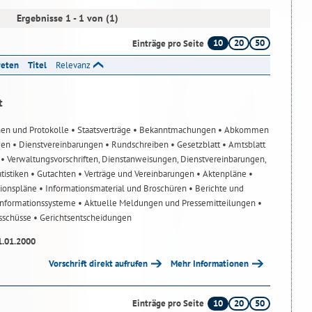
Ergebnisse 1 - 1 von (1)
10
20
50
Einträge pro Seite
reten
Titel
Relevanz
t
nen und Protokolle
• Staatsverträge
• Bekanntmachungen
• Abkommen
gen
• Dienstvereinbarungen
• Rundschreiben
• Gesetzblatt
• Amtsblatt
n
• Verwaltungsvorschriften, Dienstanweisungen, Dienstvereinbarungen,
atistiken
• Gutachten
• Verträge und Vereinbarungen
• Aktenpläne
•
tionspläne
• Informationsmaterial und Broschüren
• Berichte und
-Informationssysteme
• Aktuelle Meldungen und Pressemitteilungen
•
usschüsse
• Gerichtsentscheidungen
1.01.2000
Vorschrift direkt aufrufen
Mehr Informationen
10
20
50
Einträge pro Seite