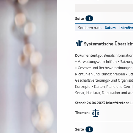
1
Seite
Sortieren nach:
Datum
Inkraftt
Systematische Übersich
Dokumententyp:
Beiratsinformatio
• Verwaltungsvorschriften
• Satzun
• Gesetze und Rechtsverordnunge
Richtlinien und Rundschreiben
• St
Geschäftsverteilungs- und Organisa
Konzepte
• Karten, Pläne und Geo
Senat, Magistrat, Deputation und A
Stand: 26.06.2023 Inkrafttreten: 1
Themen:
1
Seite