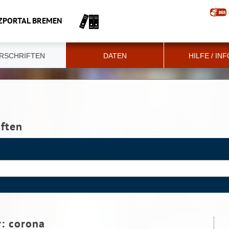
ZPORTAL BREMEN
RSCHRIFTEN
DATEN
HILFE / IN
iften
r:
corona