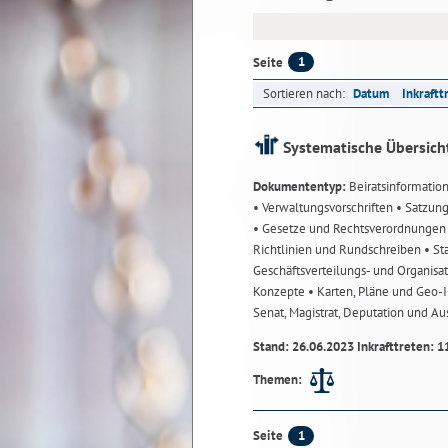
1
Seite
Sortieren nach:
Datum
Inkraftt
Systematische Übersich
Dokumententyp:
Beiratsinformatio
• Verwaltungsvorschriften
• Satzun
• Gesetze und Rechtsverordnunge
Richtlinien und Rundschreiben
• St
Geschäftsverteilungs- und Organisa
Konzepte
• Karten, Pläne und Geo
Senat, Magistrat, Deputation und A
Stand: 26.06.2023 Inkrafttreten: 1
Themen:
1
Seite