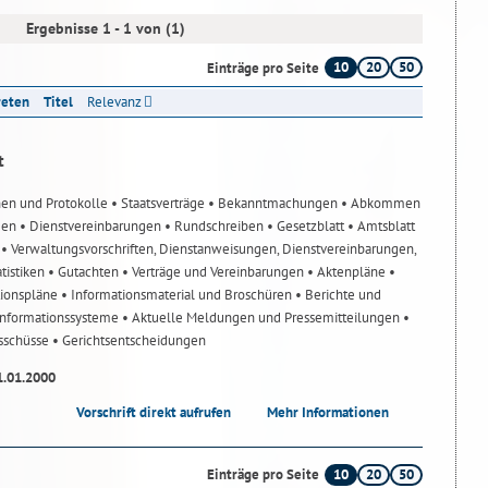
Ergebnisse 1 - 1 von (1)
10
20
50
Einträge pro Seite
reten
Titel
Relevanz
t
nen und Protokolle
• Staatsverträge
• Bekanntmachungen
• Abkommen
gen
• Dienstvereinbarungen
• Rundschreiben
• Gesetzblatt
• Amtsblatt
n
• Verwaltungsvorschriften, Dienstanweisungen, Dienstvereinbarungen,
atistiken
• Gutachten
• Verträge und Vereinbarungen
• Aktenpläne
•
tionspläne
• Informationsmaterial und Broschüren
• Berichte und
-Informationssysteme
• Aktuelle Meldungen und Pressemitteilungen
•
usschüsse
• Gerichtsentscheidungen
1.01.2000
Vorschrift direkt aufrufen
Mehr Informationen
10
20
50
Einträge pro Seite