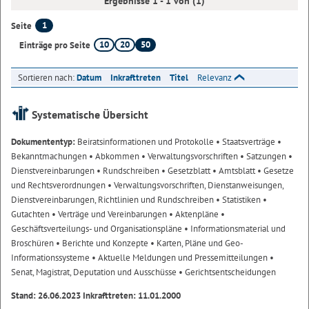
Ergebnisse 1 - 1 von (1)
1
Seite
10
20
50
Einträge pro Seite
Sortieren nach:
Datum
Inkrafttreten
Titel
Relevanz
Systematische Übersicht
Dokumententyp:
Beiratsinformationen und Protokolle
• Staatsverträge
•
Bekanntmachungen
• Abkommen
• Verwaltungsvorschriften
• Satzungen
•
Dienstvereinbarungen
• Rundschreiben
• Gesetzblatt
• Amtsblatt
• Gesetze
und Rechtsverordnungen
• Verwaltungsvorschriften, Dienstanweisungen,
Dienstvereinbarungen, Richtlinien und Rundschreiben
• Statistiken
•
Gutachten
• Verträge und Vereinbarungen
• Aktenpläne
•
Geschäftsverteilungs- und Organisationspläne
• Informationsmaterial und
Broschüren
• Berichte und Konzepte
• Karten, Pläne und Geo-
Informationssysteme
• Aktuelle Meldungen und Pressemitteilungen
•
Senat, Magistrat, Deputation und Ausschüsse
• Gerichtsentscheidungen
Stand: 26.06.2023 Inkrafttreten: 11.01.2000