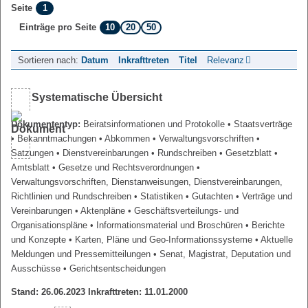
1
Seite
10
20
50
Einträge pro Seite
Sortieren nach:
Datum
Inkrafttreten
Titel
Relevanz
Systematische Übersicht
Dokumententyp:
Beiratsinformationen und Protokolle
• Staatsverträge
• Bekanntmachungen
• Abkommen
• Verwaltungsvorschriften
•
Satzungen
• Dienstvereinbarungen
• Rundschreiben
• Gesetzblatt
•
Amtsblatt
• Gesetze und Rechtsverordnungen
•
Verwaltungsvorschriften, Dienstanweisungen, Dienstvereinbarungen,
Richtlinien und Rundschreiben
• Statistiken
• Gutachten
• Verträge und
Vereinbarungen
• Aktenpläne
• Geschäftsverteilungs- und
Organisationspläne
• Informationsmaterial und Broschüren
• Berichte
und Konzepte
• Karten, Pläne und Geo-Informationssysteme
• Aktuelle
Meldungen und Pressemitteilungen
• Senat, Magistrat, Deputation und
Ausschüsse
• Gerichtsentscheidungen
Stand: 26.06.2023 Inkrafttreten: 11.01.2000