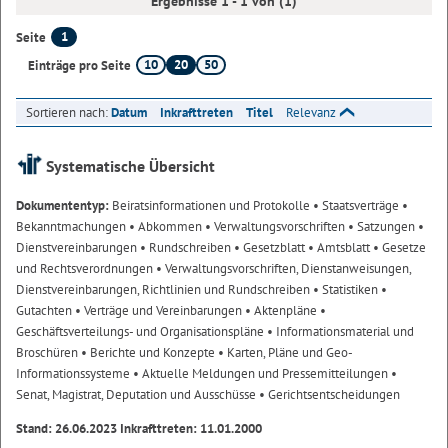
Ergebnisse 1 - 1 von (1)
1
Seite
10
20
50
Einträge pro Seite
Sortieren nach:
Datum
Inkrafttreten
Titel
Relevanz
Systematische Übersicht
Dokumententyp:
Beiratsinformationen und Protokolle
• Staatsverträge
•
Bekanntmachungen
• Abkommen
• Verwaltungsvorschriften
• Satzungen
•
Dienstvereinbarungen
• Rundschreiben
• Gesetzblatt
• Amtsblatt
• Gesetze
und Rechtsverordnungen
• Verwaltungsvorschriften, Dienstanweisungen,
Dienstvereinbarungen, Richtlinien und Rundschreiben
• Statistiken
•
Gutachten
• Verträge und Vereinbarungen
• Aktenpläne
•
Geschäftsverteilungs- und Organisationspläne
• Informationsmaterial und
Broschüren
• Berichte und Konzepte
• Karten, Pläne und Geo-
Informationssysteme
• Aktuelle Meldungen und Pressemitteilungen
•
Senat, Magistrat, Deputation und Ausschüsse
• Gerichtsentscheidungen
Stand: 26.06.2023 Inkrafttreten: 11.01.2000