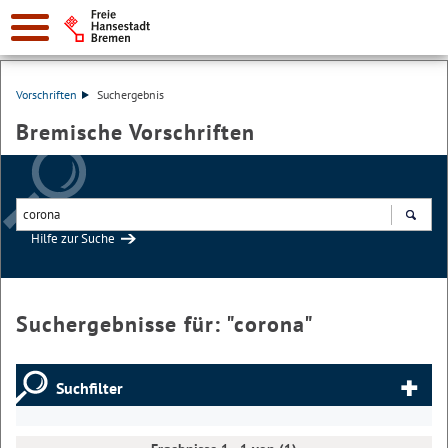
Vorschriften
Suchergebnis
Bremische Vorschriften
Hilfe zur Suche
Suchen
Suchergebnisse für: "
corona
"
Suchfilter