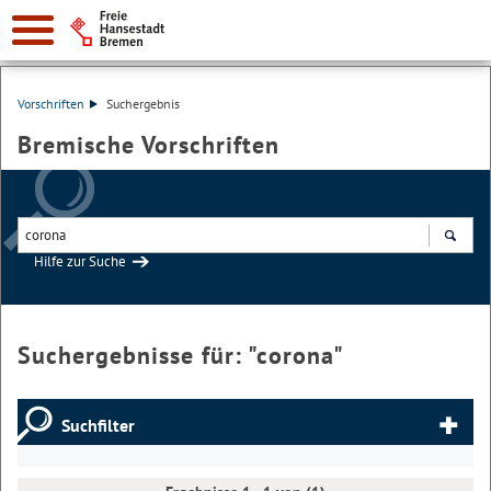
Vorschriften
Suchergebnis
Bremische Vorschriften
Hilfe zur Suche
Suchen
Suchergebnisse für: "
corona
"
Suchfilter