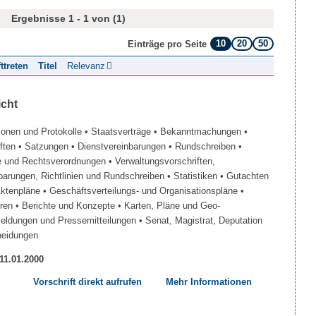
Ergebnisse 1 - 1 von (1)
10
20
50
Einträge pro Seite
fttreten
Titel
Relevanz
icht
ionen und Protokolle
• Staatsverträge
• Bekanntmachungen
•
iften
• Satzungen
• Dienstvereinbarungen
• Rundschreiben
•
e und Rechtsverordnungen
• Verwaltungsvorschriften,
barungen, Richtlinien und Rundschreiben
• Statistiken
• Gutachten
Aktenpläne
• Geschäftsverteilungs- und Organisationspläne
•
üren
• Berichte und Konzepte
• Karten, Pläne und Geo-
Meldungen und Pressemitteilungen
• Senat, Magistrat, Deputation
heidungen
 11.01.2000
Vorschrift direkt aufrufen
Mehr Informationen