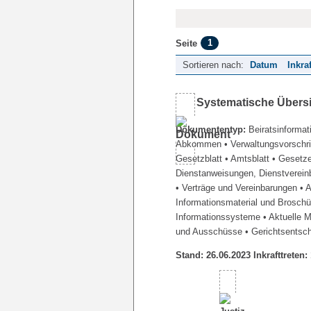
1
Seite
Sortieren nach:
Datum
Inkra
Systematische Übers
Dokumententyp:
Beiratsinformat
Abkommen
• Verwaltungsvorschr
Gesetzblatt
• Amtsblatt
• Gesetz
Dienstanweisungen, Dienstverein
• Verträge und Vereinbarungen
• 
Informationsmaterial und Brosch
Informationssysteme
• Aktuelle 
und Ausschüsse
• Gerichtsentsc
Stand: 26.06.2023 Inkrafttreten: