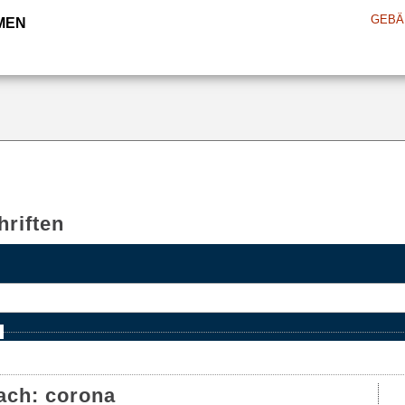
GEBÄ
MEN
riften
e
ach:
corona