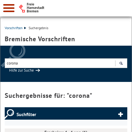
Vorschriften
Suchergebnis
Bremische Vorschriften
Hilfe zur Suche
Suchen
Suchergebnisse für: "
corona
"
Suchfilter