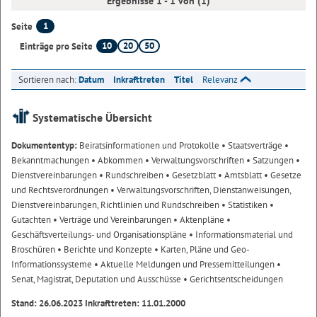
Ergebnisse 1 - 1 von (1)
1
Seite
10
20
50
Einträge pro Seite
Sortieren nach:
Datum
Inkrafttreten
Titel
Relevanz
Systematische Übersicht
Dokumententyp:
Beiratsinformationen und Protokolle
• Staatsverträge
•
Bekanntmachungen
• Abkommen
• Verwaltungsvorschriften
• Satzungen
•
Dienstvereinbarungen
• Rundschreiben
• Gesetzblatt
• Amtsblatt
• Gesetze
und Rechtsverordnungen
• Verwaltungsvorschriften, Dienstanweisungen,
Dienstvereinbarungen, Richtlinien und Rundschreiben
• Statistiken
•
Gutachten
• Verträge und Vereinbarungen
• Aktenpläne
•
Geschäftsverteilungs- und Organisationspläne
• Informationsmaterial und
Broschüren
• Berichte und Konzepte
• Karten, Pläne und Geo-
Informationssysteme
• Aktuelle Meldungen und Pressemitteilungen
•
Senat, Magistrat, Deputation und Ausschüsse
• Gerichtsentscheidungen
Stand: 26.06.2023 Inkrafttreten: 11.01.2000