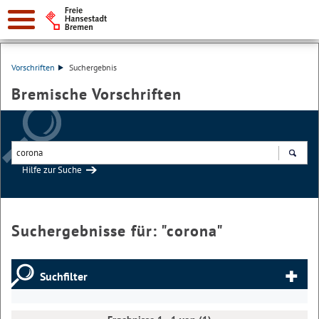
Vorschriften
Suchergebnis
Bremische Vorschriften
Hilfe zur Suche
Suchen
Suchergebnisse für: "
corona
"
Suchfilter