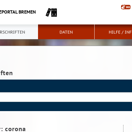
ZPORTAL BREMEN
RSCHRIFTEN
DATEN
HILFE / IN
iften
r:
corona