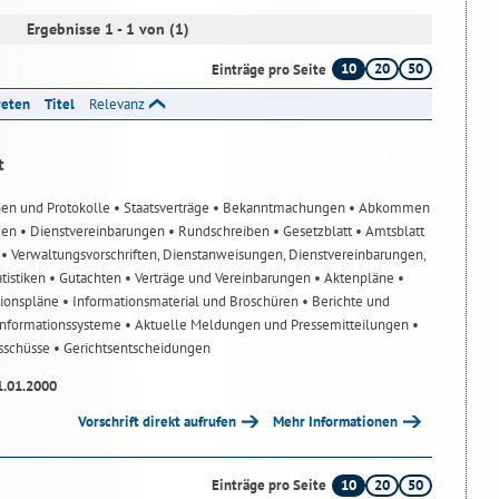
Ergebnisse 1 - 1 von (1)
10
20
50
Einträge pro Seite
reten
Titel
Relevanz
t
nen und Protokolle
• Staatsverträge
• Bekanntmachungen
• Abkommen
gen
• Dienstvereinbarungen
• Rundschreiben
• Gesetzblatt
• Amtsblatt
n
• Verwaltungsvorschriften, Dienstanweisungen, Dienstvereinbarungen,
atistiken
• Gutachten
• Verträge und Vereinbarungen
• Aktenpläne
•
tionspläne
• Informationsmaterial und Broschüren
• Berichte und
-Informationssysteme
• Aktuelle Meldungen und Pressemitteilungen
•
usschüsse
• Gerichtsentscheidungen
1.01.2000
Vorschrift direkt aufrufen
Mehr Informationen
10
20
50
Einträge pro Seite