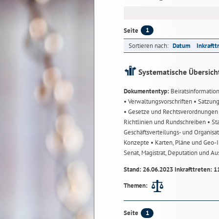
1
Seite
Sortieren nach:
Datum
Inkraftt
Systematische Übersich
Dokumententyp:
Beiratsinformatio
• Verwaltungsvorschriften
• Satzun
• Gesetze und Rechtsverordnunge
Richtlinien und Rundschreiben
• St
Geschäftsverteilungs- und Organisa
Konzepte
• Karten, Pläne und Geo
Senat, Magistrat, Deputation und A
Stand: 26.06.2023 Inkrafttreten: 1
Themen:
1
Seite