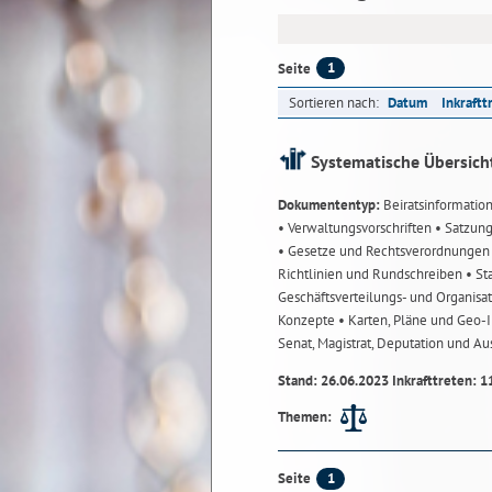
1
Seite
Sortieren nach:
Datum
Inkraftt
Systematische Übersich
Dokumententyp:
Beiratsinformatio
• Verwaltungsvorschriften
• Satzun
• Gesetze und Rechtsverordnunge
Richtlinien und Rundschreiben
• St
Geschäftsverteilungs- und Organisa
Konzepte
• Karten, Pläne und Geo
Senat, Magistrat, Deputation und A
Stand: 26.06.2023 Inkrafttreten: 1
Themen:
1
Seite