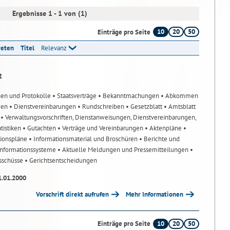
Ergebnisse 1 - 1 von (1)
10
20
50
Einträge pro Seite
reten
Titel
Relevanz
t
nen und Protokolle
• Staatsverträge
• Bekanntmachungen
• Abkommen
gen
• Dienstvereinbarungen
• Rundschreiben
• Gesetzblatt
• Amtsblatt
n
• Verwaltungsvorschriften, Dienstanweisungen, Dienstvereinbarungen,
atistiken
• Gutachten
• Verträge und Vereinbarungen
• Aktenpläne
•
tionspläne
• Informationsmaterial und Broschüren
• Berichte und
-Informationssysteme
• Aktuelle Meldungen und Pressemitteilungen
•
usschüsse
• Gerichtsentscheidungen
1.01.2000
Vorschrift direkt aufrufen
Mehr Informationen
10
20
50
Einträge pro Seite