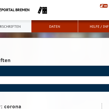
ZPORTAL BREMEN
RSCHRIFTEN
DATEN
HILFE / IN
iften
r:
corona