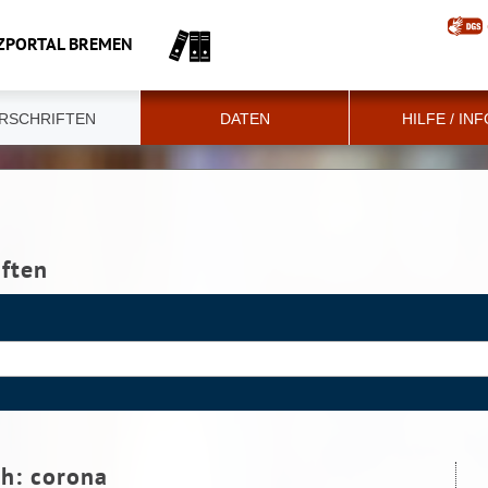
ZPORTAL BREMEN
RSCHRIFTEN
DATEN
HILFE / IN
iften
ch:
corona