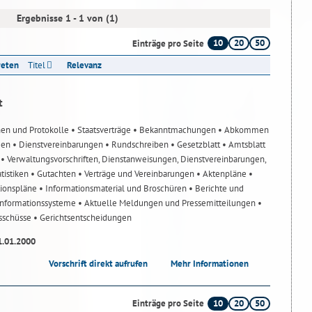
Ergebnisse 1 - 1 von (1)
10
20
50
Einträge pro Seite
reten
Titel
Relevanz
t
nen und Protokolle
• Staatsverträge
• Bekanntmachungen
• Abkommen
gen
• Dienstvereinbarungen
• Rundschreiben
• Gesetzblatt
• Amtsblatt
n
• Verwaltungsvorschriften, Dienstanweisungen, Dienstvereinbarungen,
atistiken
• Gutachten
• Verträge und Vereinbarungen
• Aktenpläne
•
tionspläne
• Informationsmaterial und Broschüren
• Berichte und
-Informationssysteme
• Aktuelle Meldungen und Pressemitteilungen
•
usschüsse
• Gerichtsentscheidungen
1.01.2000
Vorschrift direkt aufrufen
Mehr Informationen
10
20
50
Einträge pro Seite