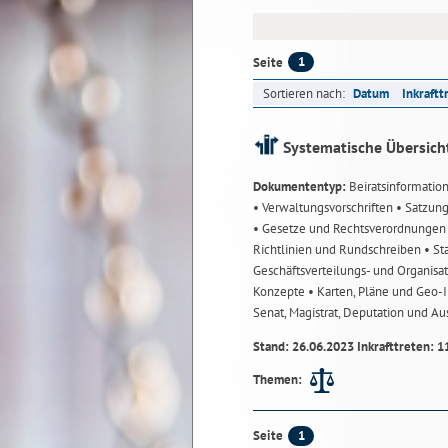
1
Seite
Sortieren nach:
Datum
Inkraftt
Systematische Übersich
Dokumententyp:
Beiratsinformatio
• Verwaltungsvorschriften
• Satzun
• Gesetze und Rechtsverordnunge
Richtlinien und Rundschreiben
• St
Geschäftsverteilungs- und Organisa
Konzepte
• Karten, Pläne und Geo
Senat, Magistrat, Deputation und A
Stand: 26.06.2023 Inkrafttreten: 1
Themen:
1
Seite