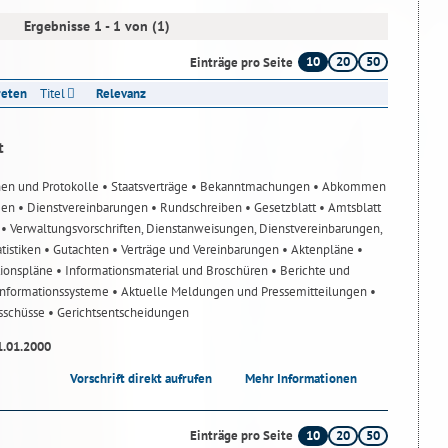
Ergebnisse 1 - 1 von (1)
10
20
50
Einträge pro Seite
reten
Titel
Relevanz
t
nen und Protokolle
• Staatsverträge
• Bekanntmachungen
• Abkommen
gen
• Dienstvereinbarungen
• Rundschreiben
• Gesetzblatt
• Amtsblatt
n
• Verwaltungsvorschriften, Dienstanweisungen, Dienstvereinbarungen,
atistiken
• Gutachten
• Verträge und Vereinbarungen
• Aktenpläne
•
tionspläne
• Informationsmaterial und Broschüren
• Berichte und
-Informationssysteme
• Aktuelle Meldungen und Pressemitteilungen
•
usschüsse
• Gerichtsentscheidungen
1.01.2000
Vorschrift direkt aufrufen
Mehr Informationen
10
20
50
Einträge pro Seite