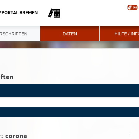
ZPORTAL BREMEN
RSCHRIFTEN
DATEN
HILFE / IN
iften
r:
corona