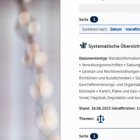
1
Seite
Sortieren nach:
Datum
Inkraftt
Systematische Übersich
Dokumententyp:
Beiratsinformatio
• Verwaltungsvorschriften
• Satzun
• Gesetze und Rechtsverordnunge
Richtlinien und Rundschreiben
• St
Geschäftsverteilungs- und Organisa
Konzepte
• Karten, Pläne und Geo
Senat, Magistrat, Deputation und A
Stand: 26.06.2023 Inkrafttreten: 1
Themen:
1
Seite