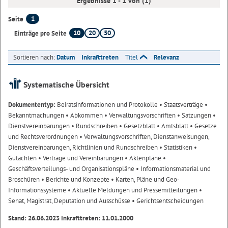
Ergebnisse 1 - 1 von (1)
1
Seite
10
20
50
Einträge pro Seite
Sortieren nach:
Datum
Inkrafttreten
Titel
Relevanz
Systematische Übersicht
Dokumententyp:
Beiratsinformationen und Protokolle
• Staatsverträge
•
Bekanntmachungen
• Abkommen
• Verwaltungsvorschriften
• Satzungen
•
Dienstvereinbarungen
• Rundschreiben
• Gesetzblatt
• Amtsblatt
• Gesetze
und Rechtsverordnungen
• Verwaltungsvorschriften, Dienstanweisungen,
Dienstvereinbarungen, Richtlinien und Rundschreiben
• Statistiken
•
Gutachten
• Verträge und Vereinbarungen
• Aktenpläne
•
Geschäftsverteilungs- und Organisationspläne
• Informationsmaterial und
Broschüren
• Berichte und Konzepte
• Karten, Pläne und Geo-
Informationssysteme
• Aktuelle Meldungen und Pressemitteilungen
•
Senat, Magistrat, Deputation und Ausschüsse
• Gerichtsentscheidungen
Stand: 26.06.2023 Inkrafttreten: 11.01.2000