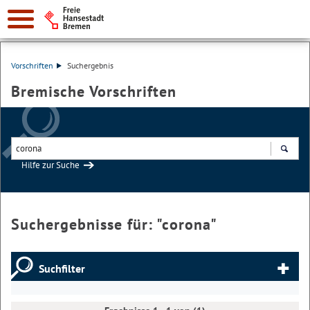
Vorschriften
Suchergebnis
Bremische Vorschriften
Hilfe zur Suche
Suchen
Suchergebnisse für: "
corona
"
Suchfilter