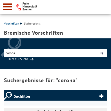
Vorschriften
Suchergebnis
Bremische Vorschriften
Hilfe zur Suche
Suchen
Suchergebnisse für: "
corona
"
Suchfilter