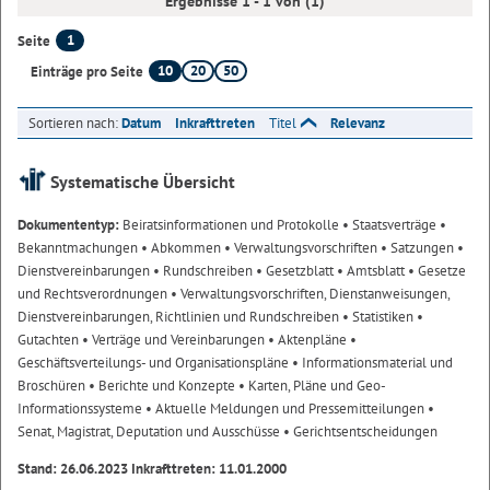
Ergebnisse 1 - 1 von (1)
1
Seite
10
20
50
Einträge pro Seite
Sortieren nach:
Datum
Inkrafttreten
Titel
Relevanz
Systematische Übersicht
Dokumententyp:
Beiratsinformationen und Protokolle
• Staatsverträge
•
Bekanntmachungen
• Abkommen
• Verwaltungsvorschriften
• Satzungen
•
Dienstvereinbarungen
• Rundschreiben
• Gesetzblatt
• Amtsblatt
• Gesetze
und Rechtsverordnungen
• Verwaltungsvorschriften, Dienstanweisungen,
Dienstvereinbarungen, Richtlinien und Rundschreiben
• Statistiken
•
Gutachten
• Verträge und Vereinbarungen
• Aktenpläne
•
Geschäftsverteilungs- und Organisationspläne
• Informationsmaterial und
Broschüren
• Berichte und Konzepte
• Karten, Pläne und Geo-
Informationssysteme
• Aktuelle Meldungen und Pressemitteilungen
•
Senat, Magistrat, Deputation und Ausschüsse
• Gerichtsentscheidungen
Stand: 26.06.2023 Inkrafttreten: 11.01.2000