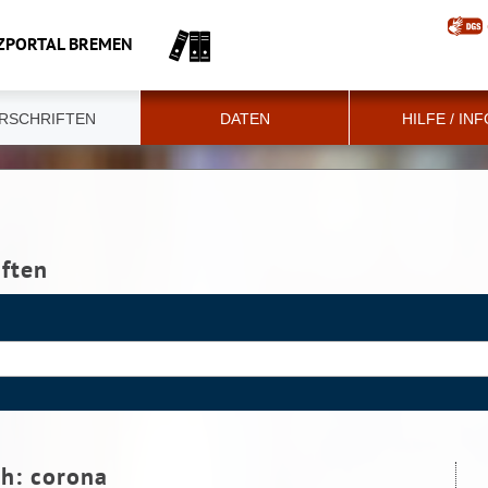
ZPORTAL BREMEN
RSCHRIFTEN
DATEN
HILFE / IN
iften
ch:
corona