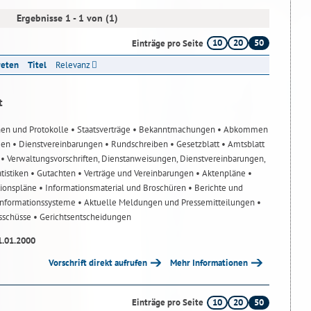
Ergebnisse 1 - 1 von (1)
10
20
50
Einträge pro Seite
reten
Titel
Relevanz
t
nen und Protokolle
• Staatsverträge
• Bekanntmachungen
• Abkommen
gen
• Dienstvereinbarungen
• Rundschreiben
• Gesetzblatt
• Amtsblatt
n
• Verwaltungsvorschriften, Dienstanweisungen, Dienstvereinbarungen,
atistiken
• Gutachten
• Verträge und Vereinbarungen
• Aktenpläne
•
tionspläne
• Informationsmaterial und Broschüren
• Berichte und
-Informationssysteme
• Aktuelle Meldungen und Pressemitteilungen
•
usschüsse
• Gerichtsentscheidungen
1.01.2000
Vorschrift direkt aufrufen
Mehr Informationen
10
20
50
Einträge pro Seite