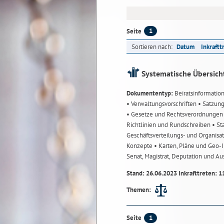
1
Seite
Sortieren nach:
Datum
Inkraftt
Systematische Übersich
Dokumententyp:
Beiratsinformatio
• Verwaltungsvorschriften
• Satzun
• Gesetze und Rechtsverordnunge
Richtlinien und Rundschreiben
• St
Geschäftsverteilungs- und Organisa
Konzepte
• Karten, Pläne und Geo
Senat, Magistrat, Deputation und A
Stand: 26.06.2023 Inkrafttreten: 1
Themen:
1
Seite