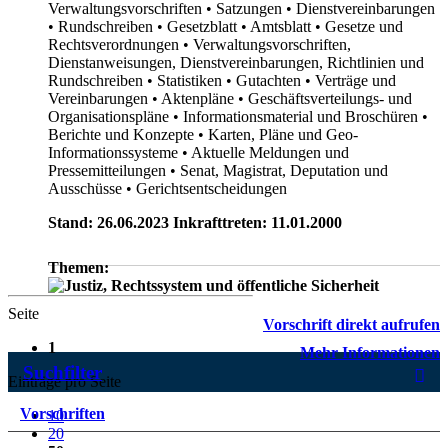
Verwaltungsvorschriften
• Satzungen
• Dienstvereinbarungen
• Rundschreiben
• Gesetzblatt
• Amtsblatt
• Gesetze und
Rechtsverordnungen
• Verwaltungsvorschriften,
Dienstanweisungen, Dienstvereinbarungen, Richtlinien und
Rundschreiben
• Statistiken
• Gutachten
• Verträge und
Vereinbarungen
• Aktenpläne
• Geschäftsverteilungs- und
Organisationspläne
• Informationsmaterial und Broschüren
•
Berichte und Konzepte
• Karten, Pläne und Geo-
Informationssysteme
• Aktuelle Meldungen und
Pressemitteilungen
• Senat, Magistrat, Deputation und
Ausschüsse
• Gerichtsentscheidungen
Stand: 26.06.2023 Inkrafttreten: 11.01.2000
Themen:
Seite
Vorschrift direkt aufrufen
1
Mehr Informationen
Suchfilter
Einträge pro Seite
Vorschriften
10
20