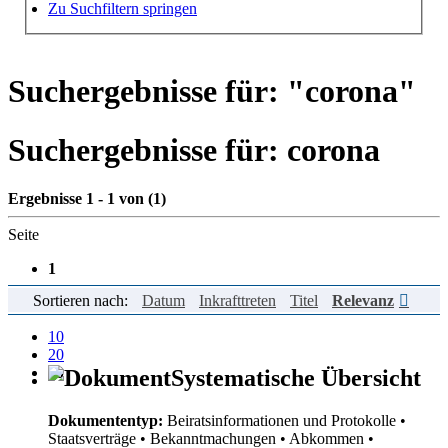
Hilfe zur Suche
Zu Suchfiltern springen
Suchergebnisse für: "
corona
"
Suchergebnisse für:
corona
Ergebnisse 1 - 1 von (1)
Seite
1
Sortieren nach:
Datum
Inkrafttreten
Titel
Relevanz
Einträge pro Seite
10
20
50
Systematische Übersicht
Dokumententyp:
Beiratsinformationen und Protokolle
•
Staatsverträge
• Bekanntmachungen
• Abkommen
•