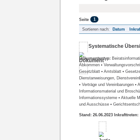
1
Seite
Sortieren nach:
Datum
Inkra
Systematische Übers
Dokumententyp:
Beiratsinformat
Abkommen
• Verwaltungsvorschr
Gesetzblatt
• Amtsblatt
• Gesetz
Dienstanweisungen, Dienstverein
• Verträge und Vereinbarungen
• 
Informationsmaterial und Brosch
Informationssysteme
• Aktuelle 
und Ausschüsse
• Gerichtsentsc
Stand: 26.06.2023 Inkrafttreten: