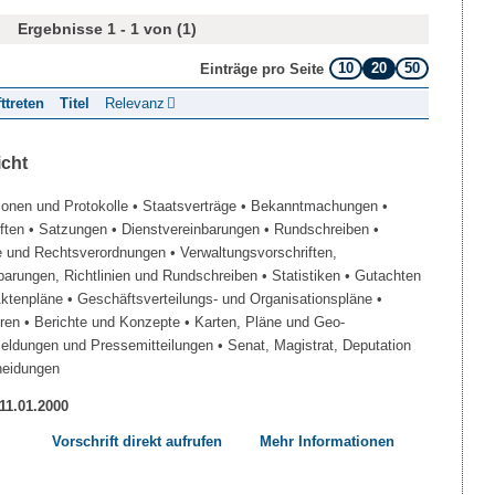
Ergebnisse 1 - 1 von (1)
10
20
50
Einträge pro Seite
fttreten
Titel
Relevanz
icht
ionen und Protokolle
• Staatsverträge
• Bekanntmachungen
•
iften
• Satzungen
• Dienstvereinbarungen
• Rundschreiben
•
e und Rechtsverordnungen
• Verwaltungsvorschriften,
barungen, Richtlinien und Rundschreiben
• Statistiken
• Gutachten
Aktenpläne
• Geschäftsverteilungs- und Organisationspläne
•
üren
• Berichte und Konzepte
• Karten, Pläne und Geo-
Meldungen und Pressemitteilungen
• Senat, Magistrat, Deputation
heidungen
 11.01.2000
Vorschrift direkt aufrufen
Mehr Informationen