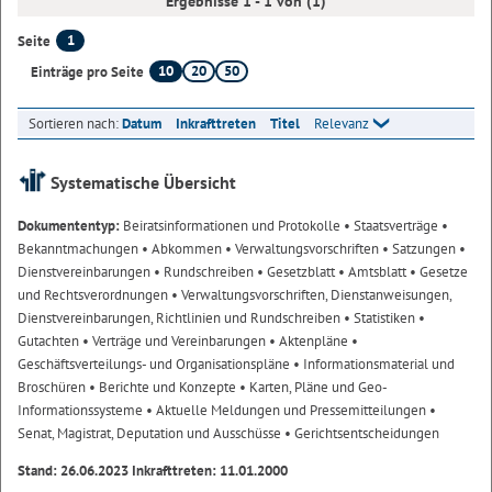
Ergebnisse 1 - 1 von (1)
1
Seite
10
20
50
Einträge pro Seite
Sortieren nach:
Datum
Inkrafttreten
Titel
Relevanz
Systematische Übersicht
Dokumententyp:
Beiratsinformationen und Protokolle
• Staatsverträge
•
Bekanntmachungen
• Abkommen
• Verwaltungsvorschriften
• Satzungen
•
Dienstvereinbarungen
• Rundschreiben
• Gesetzblatt
• Amtsblatt
• Gesetze
und Rechtsverordnungen
• Verwaltungsvorschriften, Dienstanweisungen,
Dienstvereinbarungen, Richtlinien und Rundschreiben
• Statistiken
•
Gutachten
• Verträge und Vereinbarungen
• Aktenpläne
•
Geschäftsverteilungs- und Organisationspläne
• Informationsmaterial und
Broschüren
• Berichte und Konzepte
• Karten, Pläne und Geo-
Informationssysteme
• Aktuelle Meldungen und Pressemitteilungen
•
Senat, Magistrat, Deputation und Ausschüsse
• Gerichtsentscheidungen
Stand: 26.06.2023 Inkrafttreten: 11.01.2000