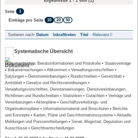
Ergebnisse 1 - 1 von (1)
1
Seite
10
20
50
Einträge pro Seite
Sortieren nach:
Datum
Inkrafttreten
Titel
Relevanz
Systematische Übersicht
Dokumententyp:
Beiratsinformationen und Protokolle
• Staatsverträge
• Bekanntmachungen
• Abkommen
• Verwaltungsvorschriften
•
Satzungen
• Dienstvereinbarungen
• Rundschreiben
• Gesetzblatt
•
Amtsblatt
• Gesetze und Rechtsverordnungen
•
Verwaltungsvorschriften, Dienstanweisungen, Dienstvereinbarungen,
Richtlinien und Rundschreiben
• Statistiken
• Gutachten
• Verträge und
Vereinbarungen
• Aktenpläne
• Geschäftsverteilungs- und
Organisationspläne
• Informationsmaterial und Broschüren
• Berichte
und Konzepte
• Karten, Pläne und Geo-Informationssysteme
• Aktuelle
Meldungen und Pressemitteilungen
• Senat, Magistrat, Deputation und
Ausschüsse
• Gerichtsentscheidungen