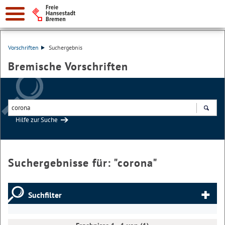
Vorschriften
Suchergebnis
Bremische Vorschriften
Hilfe zur Suche
Suchen
Suchergebnisse für: "
corona
"
Suchfilter