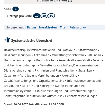
Ergebnisse 1 - 1 von (1)
1
Seite
10
20
50
Einträge pro Seite
Sortieren nach:
Datum
Inkrafttreten
Titel
Relevanz
Systematische Übersicht
Dokumententyp:
Beiratsinformationen und Protokolle
• Staatsverträge
•
Bekanntmachungen
• Abkommen
• Verwaltungsvorschriften
• Satzungen
•
Dienstvereinbarungen
• Rundschreiben
• Gesetzblatt
• Amtsblatt
• Gesetze
und Rechtsverordnungen
• Verwaltungsvorschriften, Dienstanweisungen,
Dienstvereinbarungen, Richtlinien und Rundschreiben
• Statistiken
•
Gutachten
• Verträge und Vereinbarungen
• Aktenpläne
•
Geschäftsverteilungs- und Organisationspläne
• Informationsmaterial und
Broschüren
• Berichte und Konzepte
• Karten, Pläne und Geo-
Informationssysteme
• Aktuelle Meldungen und Pressemitteilungen
•
Senat, Magistrat, Deputation und Ausschüsse
• Gerichtsentscheidungen
Stand: 26.06.2023 Inkrafttreten: 11.01.2000