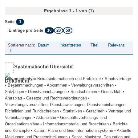
Ergebnisse 1 - 1 von (1)
1
Seite
10
20
50
Einträge pro Seite
Sortieren nach:
Datum
Inkrafttreten
Titel
Relevanz
Systematische Übersicht
Dokumententyp:
Beiratsinformationen und Protokolle
• Staatsverträge
• Bekanntmachungen
• Abkommen
• Verwaltungsvorschriften
•
Satzungen
• Dienstvereinbarungen
• Rundschreiben
• Gesetzblatt
•
Amtsblatt
• Gesetze und Rechtsverordnungen
•
Verwaltungsvorschriften, Dienstanweisungen, Dienstvereinbarungen,
Richtlinien und Rundschreiben
• Statistiken
• Gutachten
• Verträge und
Vereinbarungen
• Aktenpläne
• Geschäftsverteilungs- und
Organisationspläne
• Informationsmaterial und Broschüren
• Berichte
und Konzepte
• Karten, Pläne und Geo-Informationssysteme
• Aktuelle
Meldungen und Pressemitteilungen
• Senat, Magistrat, Deputation und