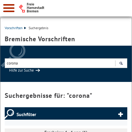
Vorschriften
Suchergebnis
Bremische Vorschriften
Hilfe zur Suche
Suchen
Suchergebnisse für: "
corona
"
Suchfilter