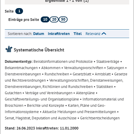
Ergebnisse 1 - 1 von (1)
1
Seite
10
20
50
Einträge pro Seite
Sortieren nach:
Datum
Inkrafttreten
Titel
Relevanz
Systematische Übersicht
Dokumententyp:
Beiratsinformationen und Protokolle
• Staatsverträge
•
Bekanntmachungen
• Abkommen
• Verwaltungsvorschriften
• Satzungen
•
Dienstvereinbarungen
• Rundschreiben
• Gesetzblatt
• Amtsblatt
• Gesetze
und Rechtsverordnungen
• Verwaltungsvorschriften, Dienstanweisungen,
Dienstvereinbarungen, Richtlinien und Rundschreiben
• Statistiken
•
Gutachten
• Verträge und Vereinbarungen
• Aktenpläne
•
Geschäftsverteilungs- und Organisationspläne
• Informationsmaterial und
Broschüren
• Berichte und Konzepte
• Karten, Pläne und Geo-
Informationssysteme
• Aktuelle Meldungen und Pressemitteilungen
•
Senat, Magistrat, Deputation und Ausschüsse
• Gerichtsentscheidungen
Stand: 26.06.2023 Inkrafttreten: 11.01.2000