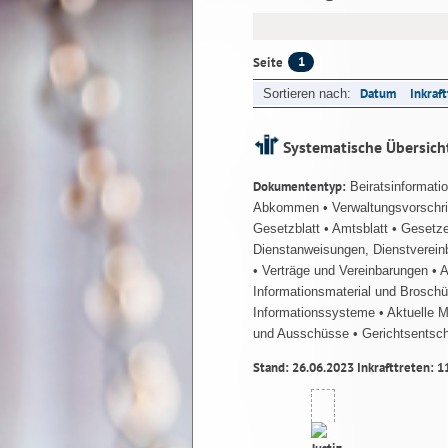
1
Seite
Datum
Inkraf
Sortieren nach:
Systematische Übersich
Dokumententyp:
Beiratsinformati
Abkommen
• Verwaltungsvorschr
Gesetzblatt
• Amtsblatt
• Gesetz
Dienstanweisungen, Dienstverein
• Verträge und Vereinbarungen
• 
Informationsmaterial und Brosch
Informationssysteme
• Aktuelle 
und Ausschüsse
• Gerichtsentsc
Stand: 26.06.2023 Inkrafttreten: 1