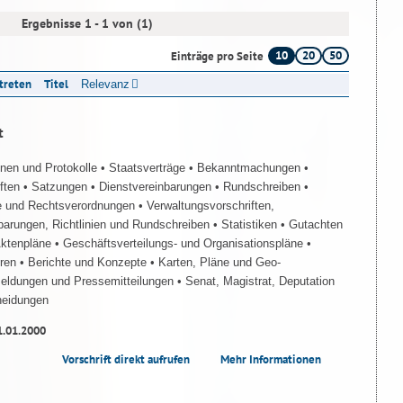
Ergebnisse 1 - 1 von (1)
10
20
50
Einträge pro Seite
ttreten
Titel
Relevanz
t
onen und Protokolle
• Staatsverträge
• Bekanntmachungen
•
iften
• Satzungen
• Dienstvereinbarungen
• Rundschreiben
•
e und Rechtsverordnungen
• Verwaltungsvorschriften,
barungen, Richtlinien und Rundschreiben
• Statistiken
• Gutachten
Aktenpläne
• Geschäftsverteilungs- und Organisationspläne
•
üren
• Berichte und Konzepte
• Karten, Pläne und Geo-
Meldungen und Pressemitteilungen
• Senat, Magistrat, Deputation
heidungen
1.01.2000
Vorschrift direkt aufrufen
Mehr Informationen