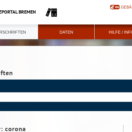
GEBÄ
ZPORTAL BREMEN
RSCHRIFTEN
DATEN
HILFE / IN
iften
r:
corona