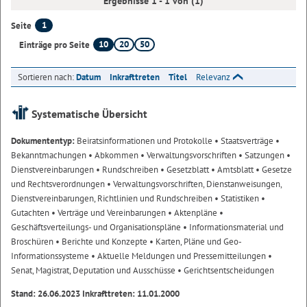
Ergebnisse 1 - 1 von (1)
1
Seite
10
20
50
Einträge pro Seite
Sortieren nach:
Datum
Inkrafttreten
Titel
Relevanz
Systematische Übersicht
Dokumententyp:
Beiratsinformationen und Protokolle
• Staatsverträge
•
Bekanntmachungen
• Abkommen
• Verwaltungsvorschriften
• Satzungen
•
Dienstvereinbarungen
• Rundschreiben
• Gesetzblatt
• Amtsblatt
• Gesetze
und Rechtsverordnungen
• Verwaltungsvorschriften, Dienstanweisungen,
Dienstvereinbarungen, Richtlinien und Rundschreiben
• Statistiken
•
Gutachten
• Verträge und Vereinbarungen
• Aktenpläne
•
Geschäftsverteilungs- und Organisationspläne
• Informationsmaterial und
Broschüren
• Berichte und Konzepte
• Karten, Pläne und Geo-
Informationssysteme
• Aktuelle Meldungen und Pressemitteilungen
•
Senat, Magistrat, Deputation und Ausschüsse
• Gerichtsentscheidungen
Stand: 26.06.2023 Inkrafttreten: 11.01.2000