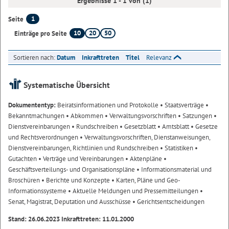
Ergebnisse 1 - 1 von (1)
1
Seite
10
20
50
Einträge pro Seite
Sortieren nach:
Datum
Inkrafttreten
Titel
Relevanz
Systematische Übersicht
Dokumententyp:
Beiratsinformationen und Protokolle
• Staatsverträge
•
Bekanntmachungen
• Abkommen
• Verwaltungsvorschriften
• Satzungen
•
Dienstvereinbarungen
• Rundschreiben
• Gesetzblatt
• Amtsblatt
• Gesetze
und Rechtsverordnungen
• Verwaltungsvorschriften, Dienstanweisungen,
Dienstvereinbarungen, Richtlinien und Rundschreiben
• Statistiken
•
Gutachten
• Verträge und Vereinbarungen
• Aktenpläne
•
Geschäftsverteilungs- und Organisationspläne
• Informationsmaterial und
Broschüren
• Berichte und Konzepte
• Karten, Pläne und Geo-
Informationssysteme
• Aktuelle Meldungen und Pressemitteilungen
•
Senat, Magistrat, Deputation und Ausschüsse
• Gerichtsentscheidungen
Stand: 26.06.2023 Inkrafttreten: 11.01.2000