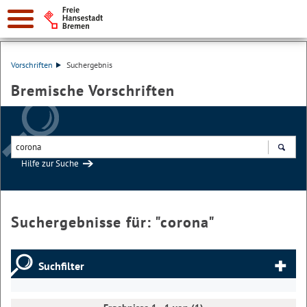
Vorschriften
Suchergebnis
Bremische Vorschriften
Hilfe zur Suche
Suchen
Suchergebnisse für: "
corona
"
Suchfilter