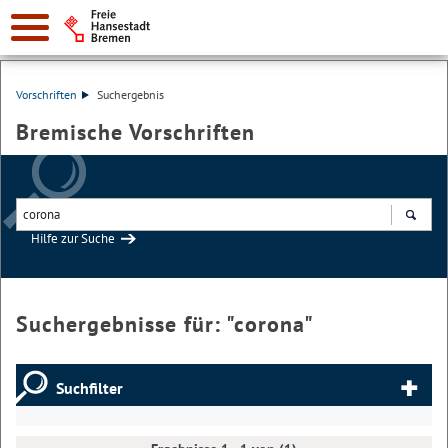
Vorschriften
Suchergebnis
Bremische Vorschriften
Hilfe zur Suche
Suchen
Suchergebnisse für: "
corona
"
Suchfilter