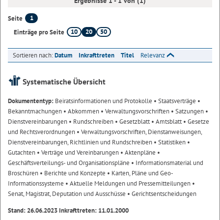
Ergebnisse 1 - 1 von (1)
1
Seite
10
20
50
Einträge pro Seite
Sortieren nach:
Datum
Inkrafttreten
Titel
Relevanz
Systematische Übersicht
Dokumententyp:
Beiratsinformationen und Protokolle
• Staatsverträge
•
Bekanntmachungen
• Abkommen
• Verwaltungsvorschriften
• Satzungen
•
Dienstvereinbarungen
• Rundschreiben
• Gesetzblatt
• Amtsblatt
• Gesetze
und Rechtsverordnungen
• Verwaltungsvorschriften, Dienstanweisungen,
Dienstvereinbarungen, Richtlinien und Rundschreiben
• Statistiken
•
Gutachten
• Verträge und Vereinbarungen
• Aktenpläne
•
Geschäftsverteilungs- und Organisationspläne
• Informationsmaterial und
Broschüren
• Berichte und Konzepte
• Karten, Pläne und Geo-
Informationssysteme
• Aktuelle Meldungen und Pressemitteilungen
•
Senat, Magistrat, Deputation und Ausschüsse
• Gerichtsentscheidungen
Stand: 26.06.2023 Inkrafttreten: 11.01.2000