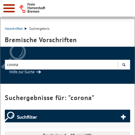
Vorschriften
Suchergebnis
Bremische Vorschriften
Hilfe zur Suche
Suchen
Suchergebnisse für: "
corona
"
Suchfilter